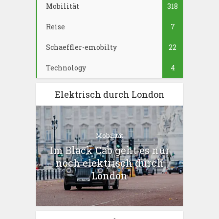
Mobilität
318
Reise
7
Schaeffler-emobilty
22
Technology
4
Elektrisch durch London
Mobilität
Im Black Cab geht es nur
noch elektrisch durch
London