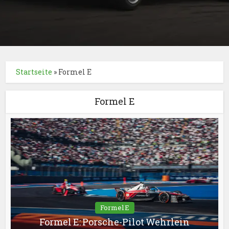
Startseite
»
Formel E
Formel E
Formel E
Formel E: Porsche-Pilot Wehrlein