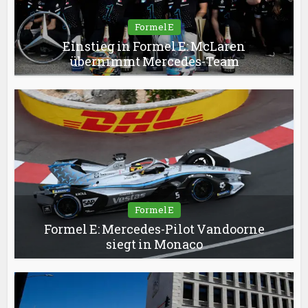
Formel E
Einstieg in Formel E: McLaren
übernimmt Mercedes-Team
Formel E
Formel E: Mercedes-Pilot Vandoorne
siegt in Monaco