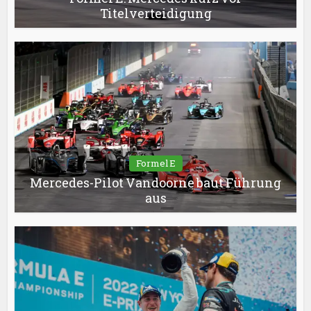
Titelverteidigung
Formel E
Mercedes-Pilot Vandoorne baut Führung
aus