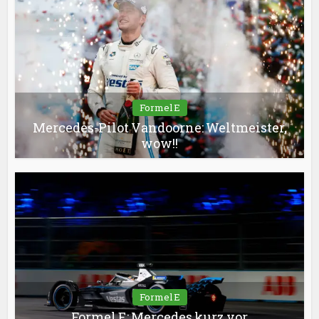
Formel E
Mercedes-Pilot Vandoorne: Weltmeister,
wow!!
Formel E
Formel E: Mercedes kurz vor