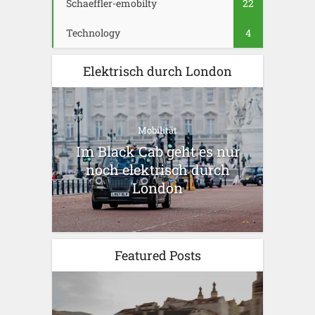
Schaeffler-emobilty
22
Technology
4
Elektrisch durch London
Mobilität
Im Black Cab geht es nur
noch elektrisch durch
London
Featured Posts