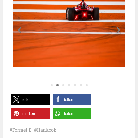
teilen
teilen
merken
teilen
Formel E
Hankook