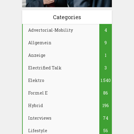
Categories
Advertorial-Mobility
4
Allgemein
9
Anzeige
1
Electrified Talk
3
Elektro
1.540
Formel E
86
Hybrid
196
Interviews
74
Lifestyle
56