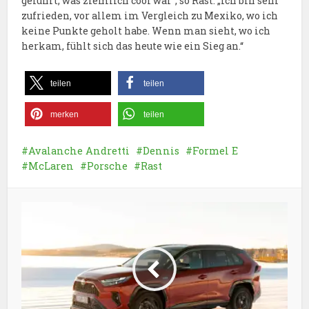
geführt, was ziemlich cool war“, so Rast. „Ich bin sehr
zufrieden, vor allem im Vergleich zu Mexiko, wo ich
keine Punkte geholt habe. Wenn man sieht, wo ich
herkam, fühlt sich das heute wie ein Sieg an.“
teilen
teilen
merken
teilen
Avalanche Andretti
Dennis
Formel E
McLaren
Porsche
Rast