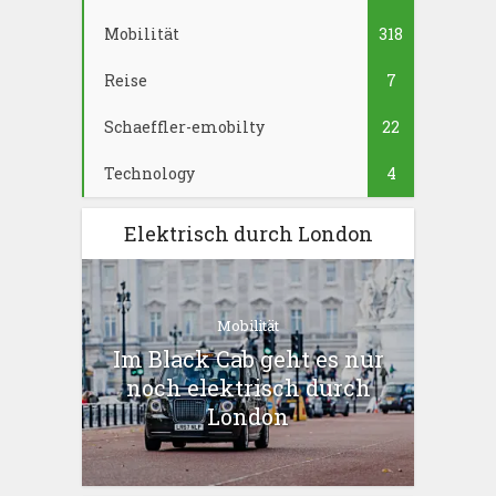
Mobilität
318
Reise
7
Schaeffler-emobilty
22
Technology
4
Elektrisch durch London
Mobilität
Im Black Cab geht es nur
noch elektrisch durch
London