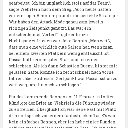
gearbeitet. Ich bin unglaublich stolz auf das Team“,
sagte Wehrlein nach dem Sieg. „Auch heute hatten
wir ein super Renntempo und eine perfekte Strategie.
Wir haben den Attack Mode genau zum jeweils
richtigen Zeitpunkt genutzt. Das war ein
entscheidender Vorteil“, fügte er hinzu.
Nicht ganz zufrieden war Jake Dennis. „Man weiß,
dass man eine wirklich gute Saison hat, wenn man
bei einem zweiten Platz ein wenig enttäuscht ist.
Pascal hatte einen guten Start und ich einen
schlechten. Als ich dann Sebastien Buemi hinter mir
gelassen hatte, konnte ich recht schnell nach vorne
fahren, aber zu diesem Zeitpunkt war Pascal schon zu
weit weg, um ihn noch zu schlagen.“
Für das kommende Rennen am 11. Februar in Indien
kündigte der Brite an, Wehrlein die Führung wieder
zu entreißen. Überglücklich war Rene Rast mit Platz
drei und sprach von einem fantastischen Tag E“s war
kein einfaches Rennen, aber ich habe einige Runden