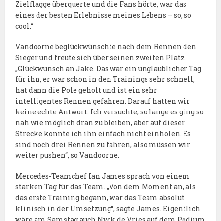
Zielflagge überquerte und die Fans hörte, war das
eines der besten Erlebnisse meines Lebens – so, so
cool.“
Vandoorne beglückwünschte nach dem Rennen den
Sieger und freute sich über seinen zweiten Platz.
„Glückwunsch an Jake. Das war ein unglaublicher Tag
für ihn, er war schon in den Trainings sehr schnell,
hat dann die Pole geholt und ist ein sehr
intelligentes Rennen gefahren. Darauf hatten wir
keine echte Antwort. Ich versuchte, so lange es ging so
nah wie möglich dran zu bleiben, aber auf dieser
Strecke konnte ich ihn einfach nicht einholen. Es
sind noch drei Rennen zu fahren, also müssen wir
weiter pushen“, so Vandoorne.
Mercedes-Teamchef Ian James sprach von einem
starken Tag für das Team. „Von dem Moment an, als
das erste Training begann, war das Team absolut
klinisch in der Umsetzung“, sagte James. Eigentlich
wäre am Samstag auch Nyck de Vries auf dem Podium