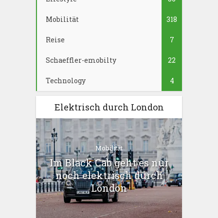
Mobilität
318
Reise
7
Schaeffler-emobilty
22
Technology
4
Elektrisch durch London
Mobilität
Im Black Cab geht es nur
noch elektrisch durch
London