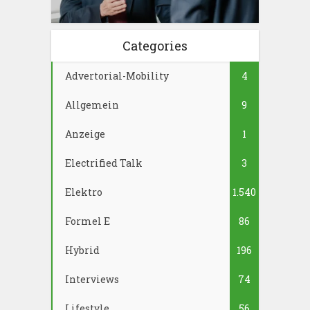
Categories
Advertorial-Mobility
4
Allgemein
9
Anzeige
1
Electrified Talk
3
Elektro
1.540
Formel E
86
Hybrid
196
Interviews
74
Lifestyle
56