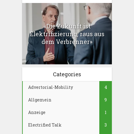
«Die Zukunft ist
Elektrifizierung, raus aus
dem Verbrenner»
Categories
Advertorial-Mobility
4
Allgemein
9
Anzeige
1
Electrified Talk
3