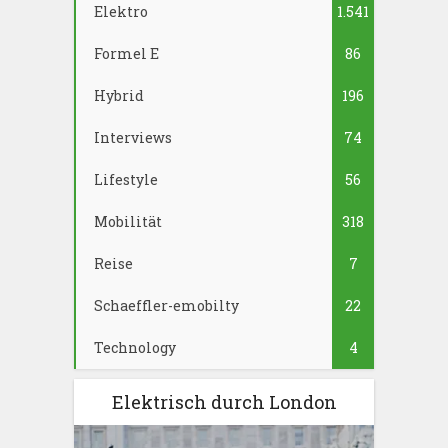
Elektro
1.541
Formel E
86
Hybrid
196
Interviews
74
Lifestyle
56
Mobilität
318
Reise
7
Schaeffler-emobilty
22
Technology
4
Elektrisch durch London