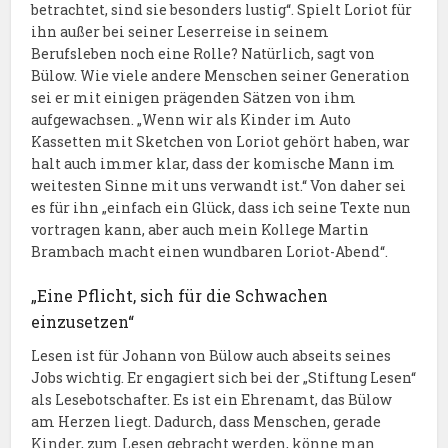
betrachtet, sind sie besonders lustig“. Spielt Loriot für
ihn außer bei seiner Leserreise in seinem
Berufsleben noch eine Rolle? Natürlich, sagt von
Bülow. Wie viele andere Menschen seiner Generation
sei er mit einigen prägenden Sätzen von ihm
aufgewachsen. „Wenn wir als Kinder im Auto
Kassetten mit Sketchen von Loriot gehört haben, war
halt auch immer klar, dass der komische Mann im
weitesten Sinne mit uns verwandt ist.“ Von daher sei
es für ihn „einfach ein Glück, dass ich seine Texte nun
vortragen kann, aber auch mein Kollege Martin
Brambach macht einen wundbaren Loriot-Abend“.
„Eine Pflicht, sich für die Schwachen
einzusetzen“
Lesen ist für Johann von Bülow auch abseits seines
Jobs wichtig. Er engagiert sich bei der „Stiftung Lesen“
als Lesebotschafter. Es ist ein Ehrenamt, das Bülow
am Herzen liegt. Dadurch, dass Menschen, gerade
Kinder, zum Lesen gebracht werden, könne man