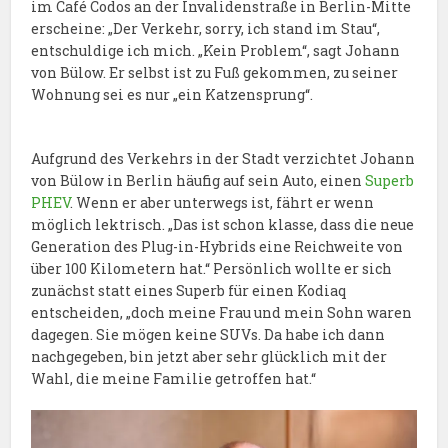
im Café Codos an der Invalidenstraße in Berlin-Mitte
erscheine: „Der Verkehr, sorry, ich stand im Stau“,
entschuldige ich mich. „Kein Problem“, sagt Johann
von Bülow. Er selbst ist zu Fuß gekommen, zu seiner
Wohnung sei es nur „ein Katzensprung“.
Aufgrund des Verkehrs in der Stadt verzichtet Johann
von Bülow in Berlin häufig auf sein Auto, einen
Superb
PHEV
. Wenn er aber unterwegs ist, fährt er wenn
möglich lektrisch. „Das ist schon klasse, dass die neue
Generation des Plug-in-Hybrids eine Reichweite von
über 100 Kilometern hat.“ Persönlich wollte er sich
zunächst statt eines Superb für einen Kodiaq
entscheiden, „doch meine Frau und mein Sohn waren
dagegen. Sie mögen keine SUVs. Da habe ich dann
nachgegeben, bin jetzt aber sehr glücklich mit der
Wahl, die meine Familie getroffen hat.“