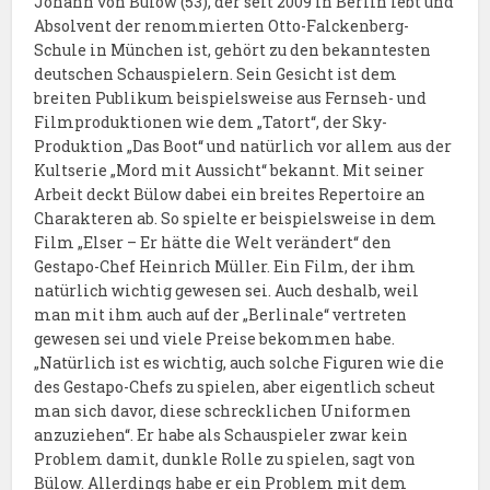
Johann von Bülow (53), der seit 2009 in Berlin lebt und
Absolvent der renommierten Otto-Falckenberg-
Schule in München ist, gehört zu den bekanntesten
deutschen Schauspielern. Sein Gesicht ist dem
breiten Publikum beispielsweise aus Fernseh- und
Filmproduktionen wie dem „Tatort“, der Sky-
Produktion „Das Boot“ und natürlich vor allem aus der
Kultserie „Mord mit Aussicht“ bekannt. Mit seiner
Arbeit deckt Bülow dabei ein breites Repertoire an
Charakteren ab. So spielte er beispielsweise in dem
Film „Elser – Er hätte die Welt verändert“ den
Gestapo-Chef Heinrich Müller. Ein Film, der ihm
natürlich wichtig gewesen sei. Auch deshalb, weil
man mit ihm auch auf der „Berlinale“ vertreten
gewesen sei und viele Preise bekommen habe.
„Natürlich ist es wichtig, auch solche Figuren wie die
des Gestapo-Chefs zu spielen, aber eigentlich scheut
man sich davor, diese schrecklichen Uniformen
anzuziehen“. Er habe als Schauspieler zwar kein
Problem damit, dunkle Rolle zu spielen, sagt von
Bülow. Allerdings habe er ein Problem mit dem