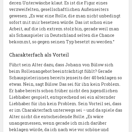
deren Unterwäsche klaut. Es ist die Figur eines
verzweifelten, gesellschaftlichen Außenseiters
gewesen. „Es war eine Rolle, die man nicht unbedingt
sofort mit mir besetzen würde. Das ist schon eine
Arbeit, auf die ich extrem stolz bin, gerade weil man
als Schauspieler in Deutschland selten die Chance
bekommt, so gegen seinen Typ besetzt zu werden.“
Charakterfach als Vorteil
Führt sein Alter dazu, dass Johann von Bülow sich
beim Rollenangebot beeinträchtigt fühlt? Gerade
Schauspielerinnen bereits jenseits der 40 beklagen so
etwas. Nein, sagt Bülow. Das sei für ihn kein Problem.
Er habe bereits schon früher nicht den jugendlichen
Liebhaber gespielt, entsprechend sei ein alternder
Liebhaber für ihn kein Problem. Sein Vorteil sei, dass
er im Charakterfach unterwegs sei – und da spiele das
Alter nicht die entscheidende Rolle. „Es wäre
unangemessen, wenn gerade ich mich darüber
beklagen würde, da ich nach wie vor schöne und