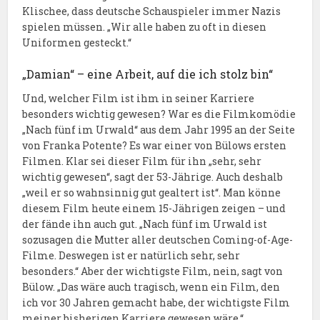
Klischee, dass deutsche Schauspieler immer Nazis
spielen müssen. „Wir alle haben zu oft in diesen
Uniformen gesteckt.“
„Damian“ – eine Arbeit, auf die ich stolz bin“
Und, welcher Film ist ihm in seiner Karriere
besonders wichtig gewesen? War es die Filmkomödie
„Nach fünf im Urwald“ aus dem Jahr 1995 an der Seite
von Franka Potente? Es war einer von Bülows ersten
Filmen. Klar sei dieser Film für ihn „sehr, sehr
wichtig gewesen“, sagt der 53-Jährige. Auch deshalb
„weil er so wahnsinnig gut gealtert ist“. Man könne
diesem Film heute einem 15-Jährigen zeigen – und
der fände ihn auch gut. „Nach fünf im Urwald ist
sozusagen die Mutter aller deutschen Coming-of-Age-
Filme. Deswegen ist er natürlich sehr, sehr
besonders.“ Aber der wichtigste Film, nein, sagt von
Bülow. „Das wäre auch tragisch, wenn ein Film, den
ich vor 30 Jahren gemacht habe, der wichtigste Film
meiner bisherigen Karriere gewesen wäre.“