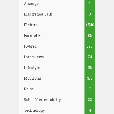
Anzeige
1
Electrified Talk
3
Elektro
1.540
Formel E
86
Hybrid
196
Interviews
74
Lifestyle
56
Mobilität
318
Reise
7
Schaeffler-emobilty
22
Technology
4