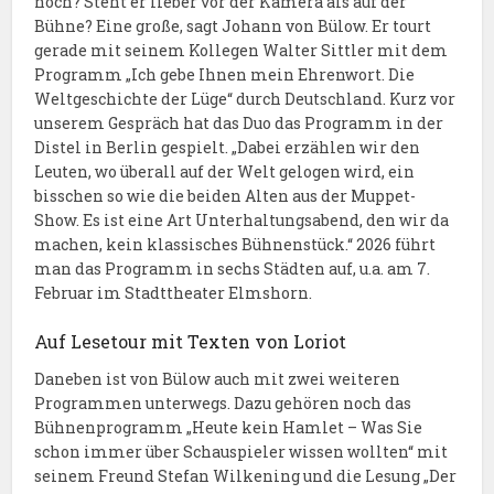
noch? Steht er lieber vor der Kamera als auf der
Bühne? Eine große, sagt Johann von Bülow. Er tourt
gerade mit seinem Kollegen Walter Sittler mit dem
Programm „Ich gebe Ihnen mein Ehrenwort. Die
Weltgeschichte der Lüge“ durch Deutschland. Kurz vor
unserem Gespräch hat das Duo das Programm in der
Distel in Berlin gespielt. „Dabei erzählen wir den
Leuten, wo überall auf der Welt gelogen wird, ein
bisschen so wie die beiden Alten aus der Muppet-
Show. Es ist eine Art Unterhaltungsabend, den wir da
machen, kein klassisches Bühnenstück.“ 2026 führt
man das Programm in sechs Städten auf, u.a. am 7.
Februar im Stadttheater Elmshorn.
Auf Lesetour mit Texten von Loriot
Daneben ist von Bülow auch mit zwei weiteren
Programmen unterwegs. Dazu gehören noch das
Bühnenprogramm „Heute kein Hamlet – Was Sie
schon immer über Schauspieler wissen wollten“ mit
seinem Freund Stefan Wilkening und die Lesung „Der