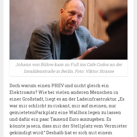
Johann von Bülow kam zu Fuß ins Cafe Codos an der
Invalidenstraße in Berlin. Foto: Viktor Strasse
Doch warum einen PHEV und nicht gleich ein
Elektroauto? Wie bei vielen anderen Menschen in
einer Großstadt, liegt es an der Ladeinfrastruktur. „Es
war mir schlicht zu riskant, mir auf meinen, nur
gemietetenParkplatz eine Wallbox legen zu lassen
und dafür ein paar Tausend Euro auszugeben. Es
könnte ja sein, dass mir der Stellplatz vom Vermieter
gekündigt wird.“ Deshalb hat er sich mit einem