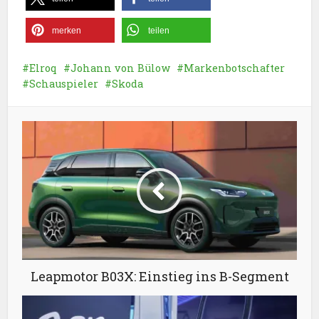
merken
teilen
Elroq
Johann von Bülow
Markenbotschafter
Schauspieler
Skoda
Leapmotor B03X: Einstieg ins B-Segment