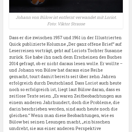
Johann von Bülow ist entfernt verwandet mit Loriot.
Foto: Viktor Strasse
Dass er die zwischen 1957 und 1961 in der Illustrierten
Quick publizierte Kolumne „Der ganz offene Brief“ auf
Leserreisen vorträgt, geht auf Loriots Tochter Susanne
zurück. Sie habe ihn nach dem Erscheinen des Buches
2014 gefragt, ob er nicht daraus lesen wolle. Er wollte –
und Johann von Bülow hat daraus eine Reihe
gemacht, tourt damit bereits seit über zehn Jahren
erfolgreich durch Deutschland. Dass Loriot auch heute
noch so erfolgreich ist, liegt laut Bülow daran, dass es
zeitlose Texte seien. „Es waren Zeitbeobachtungen aus
einem anderen Jahrhundert, doch die Probleme, die
darin beschrieben werden, sind auch heute noch die
gleichen.“ Wenn man diese Beobachtungen, wie es
Bülow bei seinen Lesungen macht, „ein bisschen
umdreht, sie aus einer anderen Perspektive