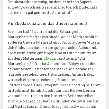
Schukostecker begnügt, an dem er seinen Superb
auflädt, „was ich auch regelmäßig tue. Ich finde, dass
das extrem gut gemachte Autos sind.“
An Skoda schätzt er das Understatement
Seit nun fast 16 Jahren ist der Schauspieler
Markenbotschafter von Škoda. An der Marke schätzt
er deren Understatement und „Simply Clever“-Ideen.
„Ich finde, dass das extrem gut gemachte Autos sind,
die zudem etwas günstiger sind als die Konkurrenz
aus dem Mutterhaus. „
Škoda
passt zu mir.“ Als
Markenbotschafter ist Johann von Bülow eines der
bekanntesten Gesichter der Marke, die gerade ihr 130
jähriges Bestehen feiert. Aus diesem Anlass haben
wir auch ein entsprechend gebrandetes
Editionsmodell des Elroq für unser Shooting mit ihm
mitgebracht. Es fährt nicht nur mit Rallyestreifen
vor, sondern trägt an den hinteren Seitenscheiben
auch die Namen der beiden Gründer Vaclav Klement
und Vaclav Laurin. Dieser Elroq fällt auf – wobei das