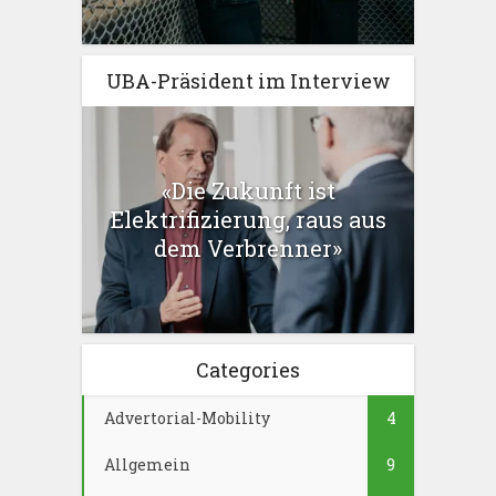
UBA-Präsident im Interview
«Die Zukunft ist
Elektrifizierung, raus aus
dem Verbrenner»
Categories
Advertorial-Mobility
4
Allgemein
9