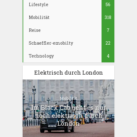
Lifestyle
56
Mobilität
318
Reise
7
Schaeffler-emobilty
22
Technology
4
Elektrisch durch London
Mobilität
Im Black Cab geht es nur
noch elektrisch durch
London