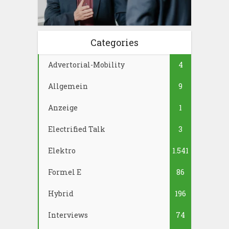
Categories
Advertorial-Mobility
4
Allgemein
9
Anzeige
1
Electrified Talk
3
Elektro
1.541
Formel E
86
Hybrid
196
Interviews
74