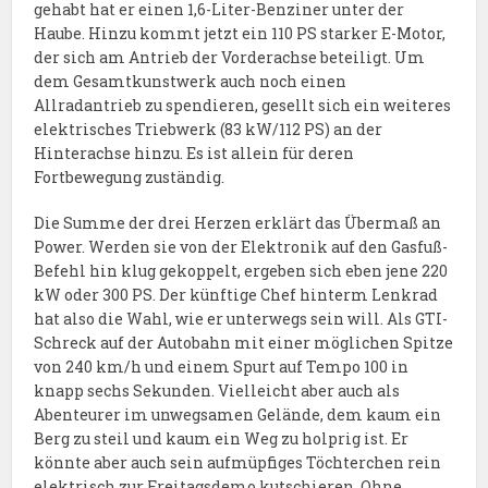
gehabt hat er einen 1,6-Liter-Benziner unter der
Haube. Hinzu kommt jetzt ein 110 PS starker E-Motor,
der sich am Antrieb der Vorderachse beteiligt. Um
dem Gesamtkunstwerk auch noch einen
Allradantrieb zu spendieren, gesellt sich ein weiteres
elektrisches Triebwerk (83 kW/112 PS) an der
Hinterachse hinzu. Es ist allein für deren
Fortbewegung zuständig.
Die Summe der drei Herzen erklärt das Übermaß an
Power. Werden sie von der Elektronik auf den Gasfuß-
Befehl hin klug gekoppelt, ergeben sich eben jene 220
kW oder 300 PS. Der künftige Chef hinterm Lenkrad
hat also die Wahl, wie er unterwegs sein will. Als GTI-
Schreck auf der Autobahn mit einer möglichen Spitze
von 240 km/h und einem Spurt auf Tempo 100 in
knapp sechs Sekunden. Vielleicht aber auch als
Abenteurer im unwegsamen Gelände, dem kaum ein
Berg zu steil und kaum ein Weg zu holprig ist. Er
könnte aber auch sein aufmüpfiges Töchterchen rein
elektrisch zur Freitagsdemo kutschieren. Ohne