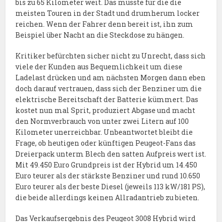
bis zu 65 Kilometer weit. Das müsste für die die
meisten Touren in der Stadt und drumherum locker
reichen. Wenn der Fahrer denn bereit ist, ihn zum
Beispiel über Nacht an die Steckdose zu hängen.
Kritiker befürchten sicher nicht zu Unrecht, dass sich
viele der Kunden aus Bequemlichkeit um diese
Ladelast drücken und am nächsten Morgen dann eben
doch darauf vertrauen, dass sich der Benziner um die
elektrische Bereitschaft der Batterie kümmert. Das
kostet nun mal Sprit, produziert Abgase und macht
den Normverbrauch von unter zwei Litern auf 100
Kilometer unerreichbar. Unbeantwortet bleibt die
Frage, ob heutigen oder künftigen Peugeot-Fans das
Dreierpack unterm Blech den satten Aufpreis wert ist.
Mit 49.450 Euro Grundpreis ist der Hybrid um 14.450
Euro teurer als der stärkste Benziner und rund 10.650
Euro teurer als der beste Diesel (jeweils 113 kW/181 PS),
die beide allerdings keinen Allradantrieb zu bieten.
Das Verkaufsergebnis des Peugeot 3008 Hybrid wird