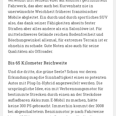
verwöhnt mit seinem eher auf Komfort getrimmtem
Fahrwerk, das aber auch bei Kurvenhatz nie in
unerwünschte Weichheit früherer französischer
Mobile abgleitet. Ein durch und durch sportliches SUV
also, das dank seiner Fähigkeiten abseits fester
Straßen aber alles andere als ein Salonlöwe ist. Für
mittelschweres Gelände reichen Bodenfreiheit und
Böschungswinkel allemal, für extremes Terrain ist er
ohnehin zu schade. Gute Noten also auch für seine
Qualitäten als Offroader.
Bis 65 Kilometer Reichweite
Und die dritte, die grüne Seele? Schon vor deren
Erkundung mag die Sinnhaftigkeit eines so potenten
Autos mit Plug-In-Hybrid angezweifelt werden. Die
ursprüngliche Idee, ein mit Verbrennungsmotor für
bestimmte Strecken durch einen an der Steckdose
aufladbaren Akku zum E-Mobil zu machen, hätte
keine 300 PS gebraucht. Immerhin kommt der 3008
bei abgeschaltetem Benzinmotor je nach Fahrweise