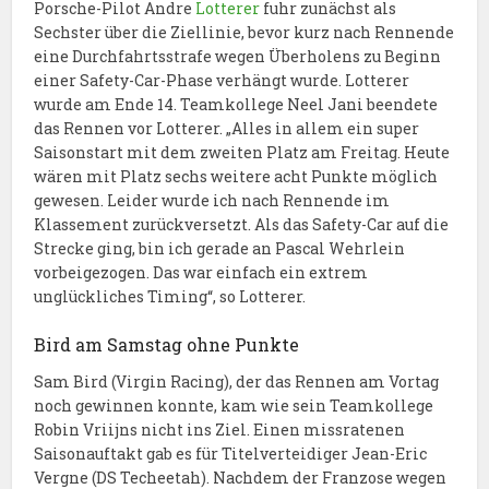
Porsche-Pilot Andre
Lotterer
fuhr zunächst als
Sechster über die Ziellinie, bevor kurz nach Rennende
eine Durchfahrtsstrafe wegen Überholens zu Beginn
einer Safety-Car-Phase verhängt wurde. Lotterer
wurde am Ende 14. Teamkollege Neel Jani beendete
das Rennen vor Lotterer. „Alles in allem ein super
Saisonstart mit dem zweiten Platz am Freitag. Heute
wären mit Platz sechs weitere acht Punkte möglich
gewesen. Leider wurde ich nach Rennende im
Klassement zurückversetzt. Als das Safety-Car auf die
Strecke ging, bin ich gerade an Pascal Wehrlein
vorbeigezogen. Das war einfach ein extrem
unglückliches Timing“, so Lotterer.
Bird am Samstag ohne Punkte
Sam Bird (Virgin Racing), der das Rennen am Vortag
noch gewinnen konnte, kam wie sein Teamkollege
Robin Vriijns nicht ins Ziel. Einen missratenen
Saisonauftakt gab es für Titelverteidiger Jean-Eric
Vergne (DS Techeetah). Nachdem der Franzose wegen