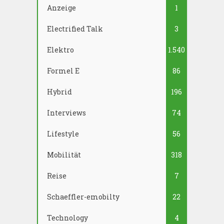
Anzeige
1
Electrified Talk
3
Elektro
1.540
Formel E
86
Hybrid
196
Interviews
74
Lifestyle
56
Mobilität
318
Reise
7
Schaeffler-emobilty
22
Technology
4