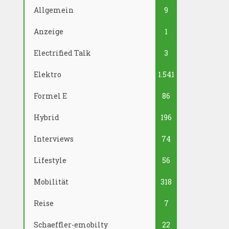
Allgemein
9
Anzeige
1
Electrified Talk
3
Elektro
1.541
Formel E
86
Hybrid
196
Interviews
74
Lifestyle
56
Mobilität
318
Reise
7
Schaeffler-emobilty
22