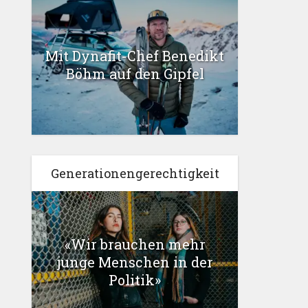
Mit Dynafit-Chef Benedikt
Böhm auf den Gipfel
Generationengerechtigkeit
«Wir brauchen mehr
junge Menschen in der
Politik»