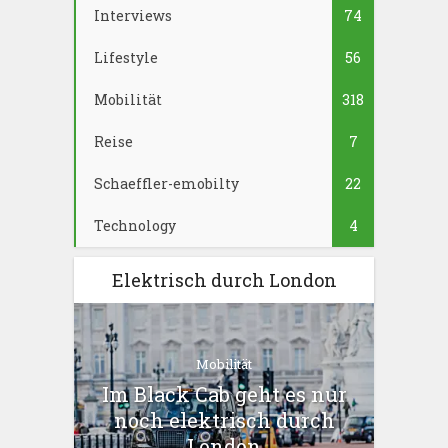
Interviews
74
Lifestyle
56
Mobilität
318
Reise
7
Schaeffler-emobilty
22
Technology
4
Elektrisch durch London
Mobilität
Im Black Cab geht es nur
noch elektrisch durch
London