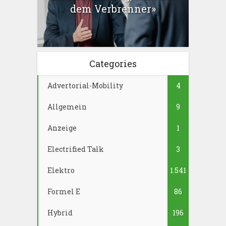
dem Verbrenner»
Categories
Advertorial-Mobility
4
Allgemein
9
Anzeige
1
Electrified Talk
3
Elektro
1.541
Formel E
86
Hybrid
196