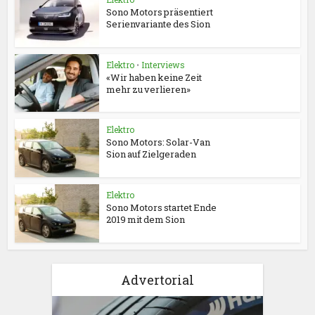
Sono Motors präsentiert
Serienvariante des Sion
Elektro
•
Interviews
«Wir haben keine Zeit
mehr zu verlieren»
Elektro
Sono Motors: Solar-Van
Sion auf Zielgeraden
Elektro
Sono Motors startet Ende
2019 mit dem Sion
Advertorial