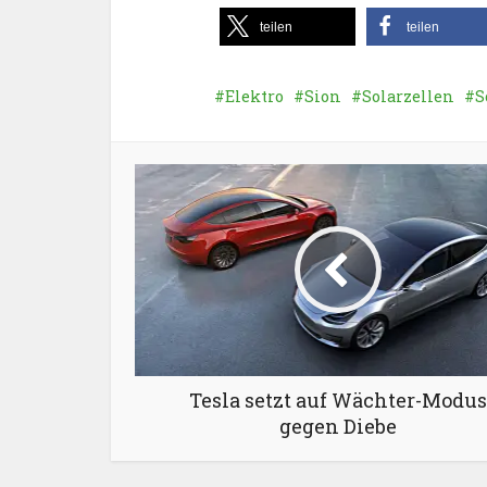
teilen
teilen
Elektro
Sion
Solarzellen
S
Tesla setzt auf Wächter-Modus
gegen Diebe