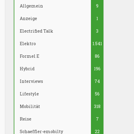
Allgemein
9
Anzeige
1
Electrified Talk
3
Elektro
1.541
Formel E
86
Hybrid
196
Interviews
74
Lifestyle
56
Mobilität
318
Reise
7
Schaeffler-emobilty
22