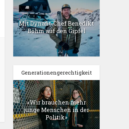
Mit Dynafit-Chef Benedikt
Böhm auf den Gipfel
Generationengerechtigkeit
«Wir brauchen mehr
junge Menschen in der
Politik»