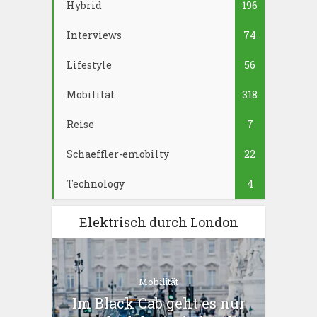
Hybrid
196
Interviews
74
Lifestyle
56
Mobilität
318
Reise
7
Schaeffler-emobilty
22
Technology
4
Elektrisch durch London
Mobilität
Im Black Cab geht es nur