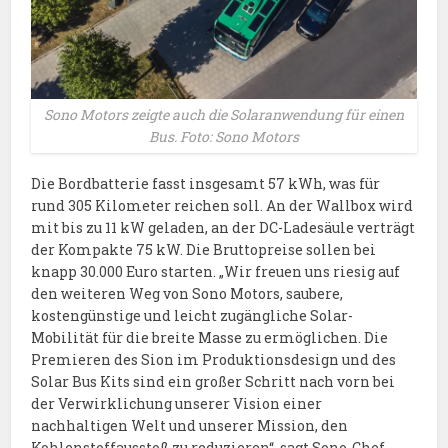
Sono Motors zeigte auch die Solaranwendung für einen
Bus. Foto: Sono Motors
Die Bordbatterie fasst insgesamt 57 kWh, was für
rund 305 Kilometer reichen soll. An der Wallbox wird
mit bis zu 11 kW geladen, an der DC-Ladesäule verträgt
der Kompakte 75 kW. Die Bruttopreise sollen bei
knapp 30.000 Euro starten. „Wir freuen uns riesig auf
den weiteren Weg von Sono Motors, saubere,
kostengünstige und leicht zugängliche Solar-
Mobilität für die breite Masse zu ermöglichen. Die
Premieren des Sion im Produktionsdesign und des
Solar Bus Kits sind ein großer Schritt nach vorn bei
der Verwirklichung unserer Vision einer
nachhaltigen Welt und unserer Mission, den
Kohlenstoffausstoß zu reduzieren“, sagt Sono-Chef