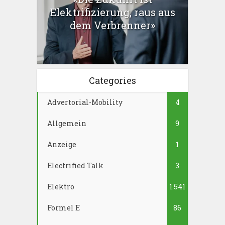
Elektrifizierung, raus aus
dem Verbrenner»
Categories
Advertorial-Mobility
4
Allgemein
9
Anzeige
1
Electrified Talk
3
Elektro
1.541
Formel E
86