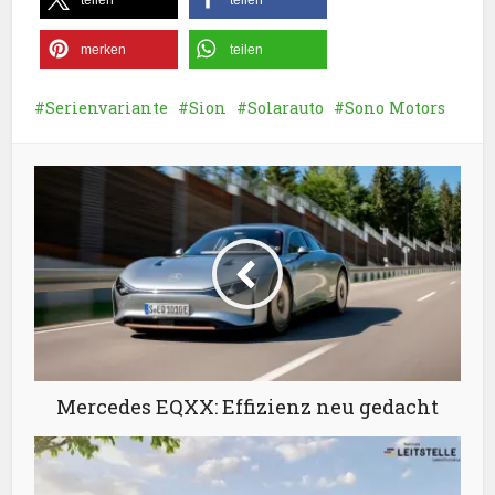
teilen
teilen
merken
teilen
Serienvariante
Sion
Solarauto
Sono Motors
Mercedes EQXX: Effizienz neu gedacht