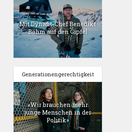
Mit Dynafit-Chef Benedikt
Böhm auf den Gipfel
Generationengerechtigkeit
«Wir brauchen mehr
junge Menschen in der
Politik»