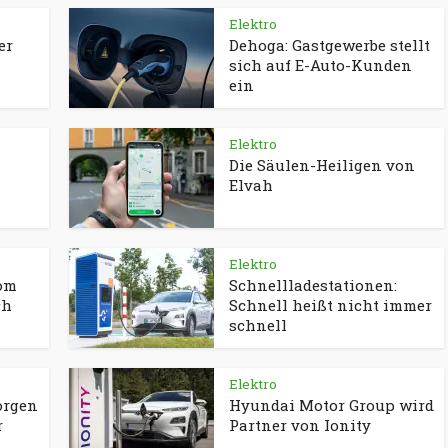
Elektro
er
Dehoga: Gastgewerbe stellt
sich auf E-Auto-Kunden
ein
Elektro
Die Säulen-Heiligen von
Elvah
Elektro
rom
Schnellladestationen:
ch
Schnell heißt nicht immer
schnell
Elektro
orgen
Hyundai Motor Group wird
r
Partner von Ionity