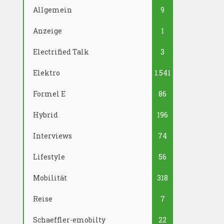
Allgemein
9
Anzeige
1
Electrified Talk
3
Elektro
1.541
Formel E
86
Hybrid
196
Interviews
74
Lifestyle
56
Mobilität
318
Reise
7
Schaeffler-emobilty
22