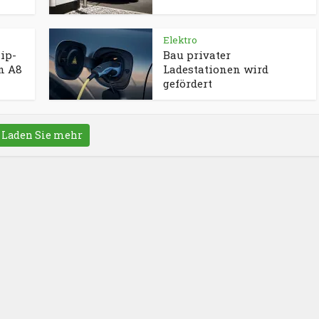
Elektro
ip-
Bau privater
n A8
Ladestationen wird
gefördert
Laden Sie mehr