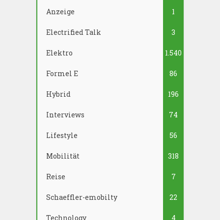
Anzeige
1
Electrified Talk
3
Elektro
1.540
Formel E
86
Hybrid
196
Interviews
74
Lifestyle
56
Mobilität
318
Reise
7
Schaeffler-emobilty
22
Technology
4