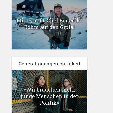
Mit Dynafit-Chef Benedikt
Böhm auf den Gipfel
Generationengerechtigkeit
«Wir brauchen mehr
junge Menschen in der
Politik»