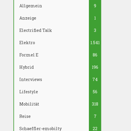
Allgemein
9
Anzeige
1
Electrified Talk
3
Elektro
1.541
Formel E
86
Hybrid
196
Interviews
74
Lifestyle
56
Mobilität
318
Reise
7
Schaeffler-emobilty
22