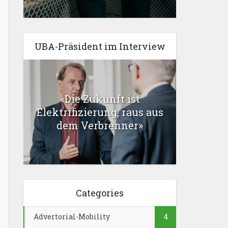
UBA-Präsident im Interview
«Die Zukunft ist
Elektrifizierung, raus aus
dem Verbrenner»
Categories
Advertorial-Mobility
4