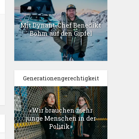
Mit Dynafit-Chef Benedikt
Böhm auf den Gipfel
Generationengerechtigkeit
«Wir brauchen mehr
junge Menschen in der
Politik»