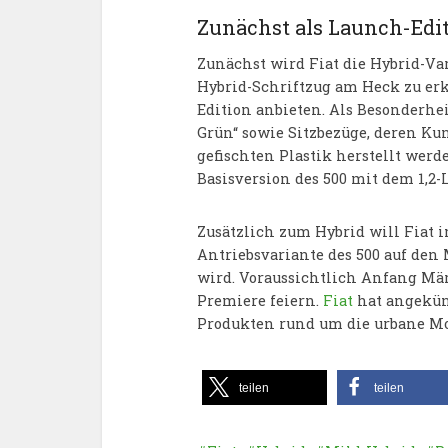
Zunächst als Launch-Edi
Zunächst wird Fiat die Hybrid-Va
Hybrid-Schriftzug am Heck zu er
Edition anbieten. Als Besonderhei
Grün“ sowie Sitzbezüge, deren Ku
gefischten Plastik herstellt wer
Basisversion des 500 mit dem 1,2-L
Zusätzlich zum Hybrid will Fiat i
Antriebsvariante des 500 auf den
wird. Voraussichtlich Anfang Mär
Premiere feiern.
Fiat
hat angekünd
Produkten rund um die urbane Mob
teilen
teilen