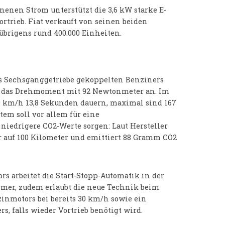
enen Strom unterstützt die 3,6 kW starke E-
trieb. Fiat verkauft von seinen beiden
übrigens rund 400.000 Einheiten.
es Sechsganggetriebe gekoppelten Benziners
nd das Drehmoment mit 92 Newtonmeter an. Im
100 km/h 13,8 Sekunden dauern, maximal sind 167
em soll vor allem für eine
iedrigere CO2-Werte sorgen: Laut Hersteller
er auf 100 Kilometer und emittiert 88 Gramm CO2
s arbeitet die Start-Stopp-Automatik in der
rmer, zudem erlaubt die neue Technik beim
inmotors bei bereits 30 km/h sowie ein
s, falls wieder Vortrieb benötigt wird.