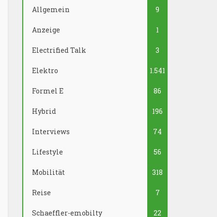
Allgemein
9
Anzeige
1
Electrified Talk
3
Elektro
1.541
Formel E
86
Hybrid
196
Interviews
74
Lifestyle
56
Mobilität
318
Reise
7
Schaeffler-emobilty
22