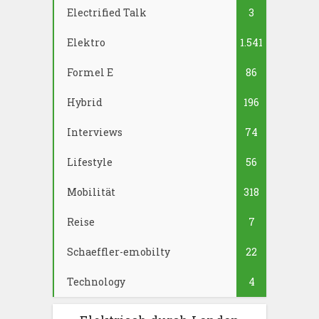
Electrified Talk
3
Elektro
1.541
Formel E
86
Hybrid
196
Interviews
74
Lifestyle
56
Mobilität
318
Reise
7
Schaeffler-emobilty
22
Technology
4