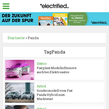
Startseite
»
Panda
TagPanda
Elektro
Fiat plant Modelloffensive
auch bei Elektroautos
Hybrid
Sondermodell vom Fiat
Panda Hybrid zum
Marktstart
Hybrid