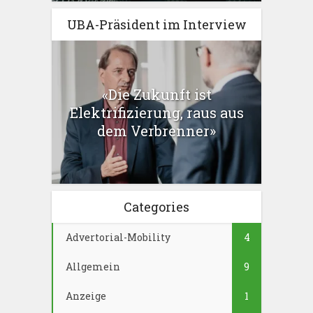
UBA-Präsident im Interview
«Die Zukunft ist
Elektrifizierung, raus aus
dem Verbrenner»
Categories
Advertorial-Mobility
4
Allgemein
9
Anzeige
1