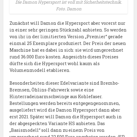
Die Damon Hypersport ist voll mit Sicherheitstechnik.
Foto. Damon
Zunächst will Damon die Hypersport aber vorerst nur
in einer sehr geringen Stückzahl anbieten. So werden
von ihr in der limitierten Version „Premier“ gerade
einmal 25 Exemplare produziert. Der Preis der neuen
Maschine hat es dabei in sich: sie wird umgerechnet
rund 36.000 Euro kosten. Angesichts dieses Preises
dürfte sich die Hypersport wohl kaum als
Volumenmodell etablieren.
Besonderheiten dieser Edelvariante sind Brembo-
Bremsen, Öhlins-Fahrwerk sowie eine
Hinterradeinarmschwinge aus Kohlefaser.
Bestellungen werden bereits entgegengenommen,
ausgeliefert wird die Damon Hypersport dann aber
erst 2021. Später will Damon die Hypersport auch in
der abgespeckten Variante HS anbieten. Das
„Basismodell“ soll dann zu einem Preis von
umgerechnet rund 22.500 Euro angeboten werden. (SP-