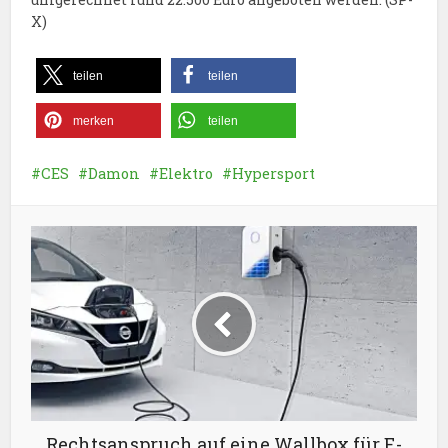
X)
teilen
teilen
merken
teilen
CES
Damon
Elektro
Hypersport
Rechtsanspruch auf eine Wallbox für E-