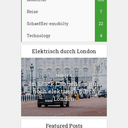
Reise
7
Schaeffler-emobilty
22
Technology
4
Elektrisch durch London
Mobilität
Im Black Cab geht es nur
noch elektrisch durch
London
Featured Posts