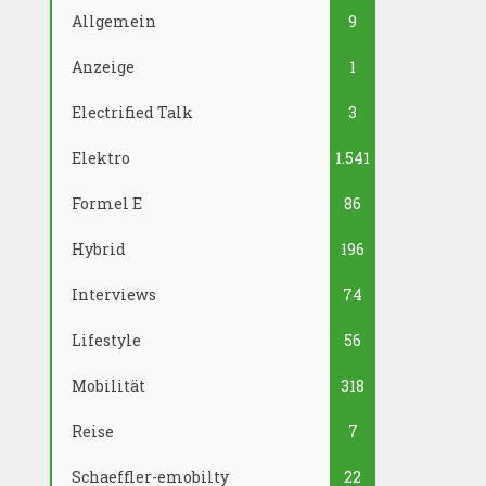
Allgemein
9
Anzeige
1
Electrified Talk
3
Elektro
1.541
Formel E
86
Hybrid
196
Interviews
74
Lifestyle
56
Mobilität
318
Reise
7
Schaeffler-emobilty
22