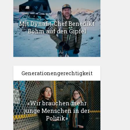
Mit Dynafit-Chef Benedikt
Böhm auf den Gipfel
Generationengerechtigkeit
«Wir brauchen mehr
junge Menschen in der
Politik»