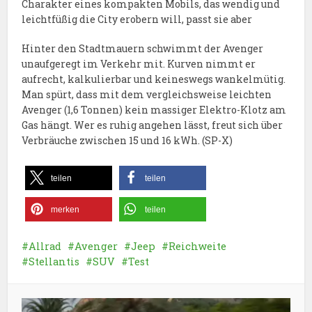
Charakter eines kompakten Mobils, das wendig und
leichtfüßig die City erobern will, passt sie aber
Hinter den Stadtmauern schwimmt der Avenger
unaufgeregt im Verkehr mit. Kurven nimmt er
aufrecht, kalkulierbar und keineswegs wankelmütig.
Man spürt, dass mit dem vergleichsweise leichten
Avenger (1,6 Tonnen) kein massiger Elektro-Klotz am
Gas hängt. Wer es ruhig angehen lässt, freut sich über
Verbräuche zwischen 15 und 16 kWh. (SP-X)
teilen
teilen
merken
teilen
Allrad
Avenger
Jeep
Reichweite
Stellantis
SUV
Test