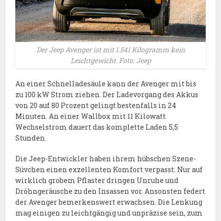
Der Jeep Avenger ist mit 1.541 Kilogramm kein
Leichtgewicht. Foto: Jeep
An einer Schnelladesäule kann der Avenger mit bis
zu 100 kW Strom ziehen. Der Ladevorgang des Akkus
von 20 auf 80 Prozent gelingt bestenfalls in 24
Minuten. An einer Wallbox mit 11 Kilowatt
Wechselstrom dauert das komplette Laden 5,5
Stunden.
Die Jeep-Entwickler haben ihrem hübschen Szene-
Süvchen einen exzellenten Komfort verpasst. Nur auf
wirklich grobem Pflaster dringen Unruhe und
Dröhngeräusche zu den Insassen vor. Ansonsten federt
der Avenger bemerkenswert erwachsen. Die Lenkung
mag einigen zu leichtgängig und unpräzise sein, zum