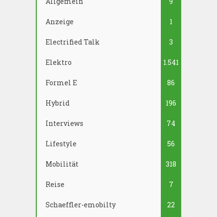
Allgemein
9
Anzeige
1
Electrified Talk
3
Elektro
1.541
Formel E
86
Hybrid
196
Interviews
74
Lifestyle
56
Mobilität
318
Reise
7
Schaeffler-emobilty
22