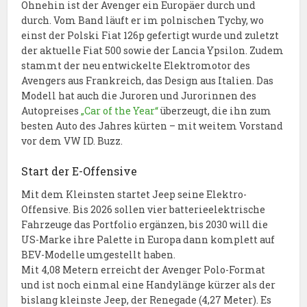
Ohnehin ist der Avenger ein Europäer durch und
durch. Vom Band läuft er im polnischen Tychy, wo
einst der Polski Fiat 126p gefertigt wurde und zuletzt
der aktuelle Fiat 500 sowie der Lancia Ypsilon. Zudem
stammt der neu entwickelte Elektromotor des
Avengers aus Frankreich, das Design aus Italien. Das
Modell hat auch die Juroren und Jurorinnen des
Autopreises
„Car of the Year“
überzeugt, die ihn zum
besten Auto des Jahres kürten – mit weitem Vorstand
vor dem VW ID. Buzz.
Start der E-Offensive
Mit dem Kleinsten startet Jeep seine Elektro-
Offensive. Bis 2026 sollen vier batterieelektrische
Fahrzeuge das Portfolio ergänzen, bis 2030 will die
US-Marke ihre Palette in Europa dann komplett auf
BEV-Modelle umgestellt haben.
Mit 4,08 Metern erreicht der Avenger Polo-Format
und ist noch einmal eine Handylänge kürzer als der
bislang kleinste Jeep, der Renegade (4,27 Meter). Es