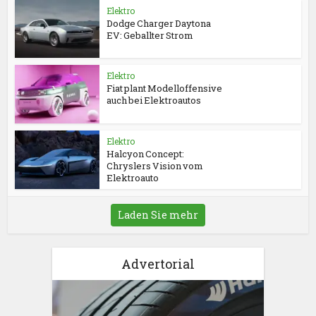
Elektro
Dodge Charger Daytona
EV: Geballter Strom
Elektro
Fiat plant Modelloffensive
auch bei Elektroautos
Elektro
Halcyon Concept:
Chryslers Vision vom
Elektroauto
Laden Sie mehr
Advertorial