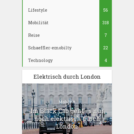
Lifestyle
56
Mobilität
318
Reise
7
Schaeffler-emobilty
22
Technology
4
Elektrisch durch London
Mobilität
Im Black Cab geht es nur
noch elektrisch durch
London