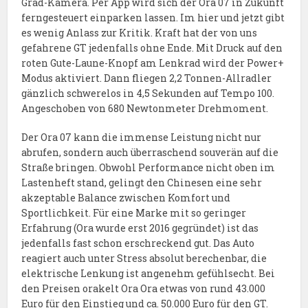
Grad-Kamera. Per App wird sich der Ora 07 in Zukunft
ferngesteuert einparken lassen. Im hier und jetzt gibt
es wenig Anlass zur Kritik. Kraft hat der von uns
gefahrene GT jedenfalls ohne Ende. Mit Druck auf den
roten Gute-Laune-Knopf am Lenkrad wird der Power+
Modus aktiviert. Dann fliegen 2,2 Tonnen-Allradler
gänzlich schwerelos in 4,5 Sekunden auf Tempo 100.
Angeschoben von 680 Newtonmeter Drehmoment.
Der Ora 07 kann die immense Leistung nicht nur
abrufen, sondern auch überraschend souverän auf die
Straße bringen. Obwohl Performance nicht oben im
Lastenheft stand, gelingt den Chinesen eine sehr
akzeptable Balance zwischen Komfort und
Sportlichkeit. Für eine Marke mit so geringer
Erfahrung (Ora wurde erst 2016 gegründet) ist das
jedenfalls fast schon erschreckend gut. Das Auto
reagiert auch unter Stress absolut berechenbar, die
elektrische Lenkung ist angenehm gefühlsecht. Bei
den Preisen orakelt Ora Ora etwas von rund 43.000
Euro für den Einstieg und ca. 50.000 Euro für den GT.