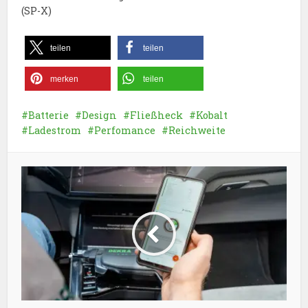
(SP-X)
teilen
teilen
merken
teilen
Batterie
Design
Fließheck
Kobalt
Ladestrom
Perfomance
Reichweite