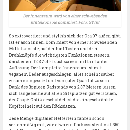
Der Innenraum wird von einer schwebenden
Mittelkonsole dominiert. Foto: GWM
So extrovertiert und stylish sich der Ora 07 außen gibt,
ist er auch innen. Dominiert von einer schwebenden
Mittelkonsole, auf der fünf Tasten und drei
Drehknöpfe die wichtigsten Funktionen steuern,
darüber ein 12,3 Zoll-Touchscreen mit brillanter
Auflösung. Der komplette Innenraum ist mit
veganem Leder ausgeschlagen, alles scheint sauber
zusammengesetzt und von guter Qualität zu sein.
Dank des üppigen Radstands von 2,87 Metern lassen
sich lange Beine auf allen Sitzplätzen gut verstauen,
der Coupé-Optik geschuldet ist die eingeschränkte
Kopffreiheit auf den Rücksitzen.
Jede Menge digitaler Helferlein fahren schon
serienmäßig mit, wie etwa ein Parkassistent mit 360