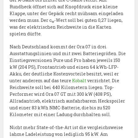
Rundheck öffnet sich auf Knopfdruck eine kleine
Klappe, unter der Gepäck recht mühsam eingeladen
werden muss. Der c
-Wert soll bei guten 0,27 liegen,
w
was der elektrischen Reichweite in die Karten
spielen dürfte.
Nach Deutschland kommt der Ora 07 in drei
Ausstattungslinien und mit zwei Batteriegrößen. Die
Einstiegsversionen Pure und Pro haben jeweils 150
kW (204 PS), Frontantrieb und einen 64 kWh-LFP-
Akku, der deutliche Kostenvorteile besitzt, weil er
unter anderem auf das teure
Kobalt
verzichtet. Die
Reichweite soll bei 440 Kilometern liegen. Top-
Performer wird Ora 07 GT mit 300 kW (408 PS),
Allradantrieb, elektrisch ausfahrbarem Heckspoiler
und einer 83 kWh NMC-Batterie, die bis zu 520
Kilometer mit einer Ladung durchhalten soll.
Nicht mehr State-of-the-Art ist die vergleichsweise
lahme Ladeleistung von lediglich 95 kW. Am