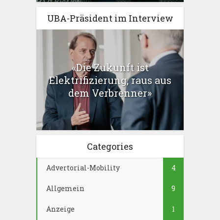
UBA-Präsident im Interview
«Die Zukunft ist
Elektrifizierung, raus aus
dem Verbrenner»
Categories
Advertorial-Mobility
4
Allgemein
9
Anzeige
1