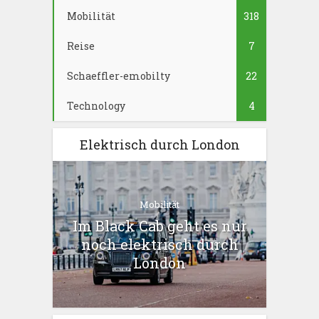
Mobilität
318
Reise
7
Schaeffler-emobilty
22
Technology
4
Elektrisch durch London
Mobilität
Im Black Cab geht es nur
noch elektrisch durch
London