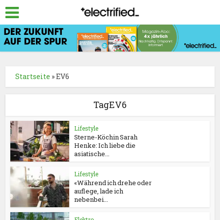
Startseite
»
EV6
TagEV6
Lifestyle
Sterne-Köchin Sarah
Henke: Ich liebe die
asiatische...
Lifestyle
«Während ich drehe oder
auflege, lade ich
nebenbei...
Elektro