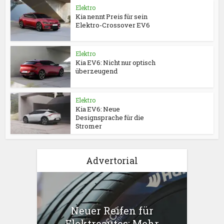
Elektro
Kia nennt Preis für sein
Elektro-Crossover EV6
Elektro
Kia EV6: Nicht nur optisch
überzeugend
Elektro
Kia EV6: Neue
Designsprache für die
Stromer
Advertorial
Neuer Reifen für
Elektroautos: Mehr