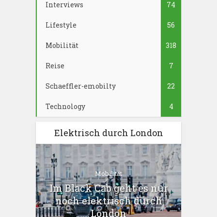
Interviews
74
Lifestyle
56
Mobilität
318
Reise
7
Schaeffler-emobilty
22
Technology
4
Elektrisch durch London
Mobilität
Im Black Cab geht es nur
noch elektrisch durch
London