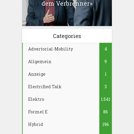
dem Verbrenner»
Categories
Advertorial-Mobility
4
Allgemein
9
Anzeige
1
Electrified Talk
3
Elektro
1.541
Formel E
86
Hybrid
196