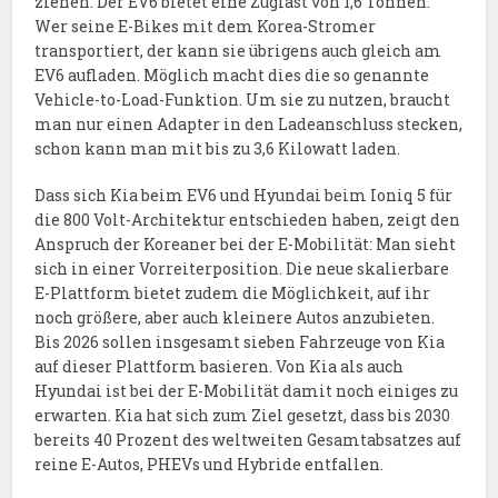
ziehen. Der EV6 bietet eine Zuglast von 1,6 Tonnen.
Wer seine E-Bikes mit dem Korea-Stromer
transportiert, der kann sie übrigens auch gleich am
EV6 aufladen. Möglich macht dies die so genannte
Vehicle-to-Load-Funktion. Um sie zu nutzen, braucht
man nur einen Adapter in den Ladeanschluss stecken,
schon kann man mit bis zu 3,6 Kilowatt laden.
Dass sich Kia beim EV6 und Hyundai beim Ioniq 5 für
die 800 Volt-Architektur entschieden haben, zeigt den
Anspruch der Koreaner bei der E-Mobilität: Man sieht
sich in einer Vorreiterposition. Die neue skalierbare
E-Plattform bietet zudem die Möglichkeit, auf ihr
noch größere, aber auch kleinere Autos anzubieten.
Bis 2026 sollen insgesamt sieben Fahrzeuge von Kia
auf dieser Plattform basieren. Von Kia als auch
Hyundai ist bei der E-Mobilität damit noch einiges zu
erwarten. Kia hat sich zum Ziel gesetzt, dass bis 2030
bereits 40 Prozent des weltweiten Gesamtabsatzes auf
reine E-Autos, PHEVs und Hybride entfallen.