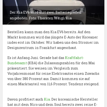
Der Kia EV6 wird mit zwei Batteriegrößen
angeboten. Foto: Thorsten Weigl/Kia
Bestellen kann man den Kia EV6 bereits. Auf den
Markt kommen wird das jüngste E-Auto der Koreaner
indes erst im Oktober. Wir haben uns den Stromer im
Designzentrum in Frankfurt angeschaut.
Es ist Anfang Juni. Gerade hat das
Kraftfahrt-
Bundesamt
(KBA) die Zulassungszahlen für den Mai
präsentiert. Sie weisen im Vergleich zum
Vorjahresmonat für reine Elektroautos einen Zuwachs
von über 380 Prozent aus. Damit kommen sie auf
einen Marktanteil von 11,6 Prozent. Tendenz steigend.
Davon profitiert auch
Kia
. Der koreanische Hersteller
hat mit dem Niro und dem Soul bereits zwei reine E-