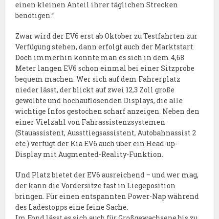
einen kleinen Anteil ihrer täglichen Strecken
benötigen.“
Zwar wird der EV6 erst ab Oktober zu Testfahrten zur
Verfügung stehen, dann erfolgt auch der Marktstart.
Doch immerhin konnte man es sich in dem 4,68
Meter langen EV6 schon einmal bei einer Sitzprobe
bequem machen. Wer sich auf dem Fahrerplatz
nieder lässt, der blickt auf zwei 12,3 Zoll große
gewölbte und hochauflösenden Displays, die alle
wichtige Infos gestochen scharf anzeigen. Neben den
einer Vielzahl von Fahrassistenzsystemen
(Stauassistent, Aussttiegsassistent, Autobahnassist 2
etc.) verfügt der Kia EV6 auch über ein Head-up-
Display mit Augmented-Reality-Funktion.
Und Platz bietet der EV6 ausreichend – und wer mag,
der kann die Vordersitze fast in Liegeposition
bringen. Für einen entspannten Power-Nap während
des Ladestopps eine feine Sache.
Im Fond lässt es sich auch für Großgewachsene bis zu