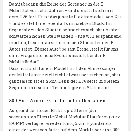
Damit begann die Reise der Koreaner in die E-
Mobilität vor zehn Jahren – und sie setzt sich mit
dem EV6 fort. Es ist das jüngste Elektromodell von Kia
– und es steht hier ebenfalls im siebten Stock. Im
Gegensatz zu den Studien befindet es sich aber hinter
schwarzen hohen Stellwänden – Kia will es spannend
machen, bevor man seinen neuen Star unter den E-
Autos zeigt. „Dieses Auto“; so sagt Troge, „stellt für uns
ohne Frage eine neue Evolutionsstufe bei der E-
Mobilität dar.“
Dass hört sich für ein Modell mit den Abmessungen
der Mittelklasse vielleicht etwas übertrieben an, aber
ganz falsch ist es nicht. Denn der EV6 setzt in diesem
Segment mit seiner Technologie ein Statement.
800 Volt-Architektur für schnelles Laden
Aufgrund der neuen Elektroplattform (der
sogenannten Electric Global Modular Plattform (kurz
E-GMP) verfügt er wie der Ioniq 5 von Hyundai als
eines der wenigen Autos auf dem Markt über eine 800