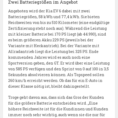
Zwei Batteriegrößen im Angebot
Angeboten wird der Kia EV 6 dabei mit zwei
Batteriegrößen, 58 kWh und 77,4 kWh. Sie bieten
Reichweiten von bis zu 510 Kilometer (eine endgültige
Zertifizierung steht noch aus). Während die Leistung
mit kleiner Batterie bei 170 PS liegt (ab 44.990), sind
es beim größeren Akku 229 PS (jeweils bei der
Variante mit Heckantrieb). Bei der Variante mit
Allradantrieb liegt die Leistung bei 325 PS. Ende
kommenden Jahres wird es auch noch eine
Sportversion geben, den GT. Er wird über eine Leistung
von 585 PS verfügen und den Sprint von 0 auf 100 in 3,5
Sekunden absolvieren können. Als Topspeed sollen
260 km/h erreicht werden. Ob das für ein E-Auto in
dieser Klasse nötig ist, bleibt dahingestellt.
Troge geht davon aus, dass sich das Gros der Kunden
für die größere Batterie entscheiden wird. „Eine
höhere Reichweite ist für die Kundinnen und Kunden
immer noch sehr wichtig, auch wenn sie die nur für