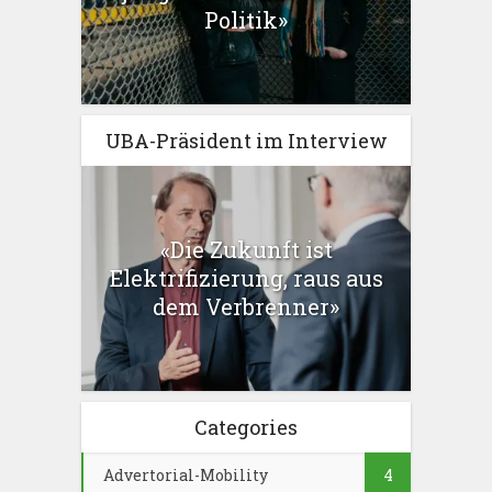
Politik»
UBA-Präsident im Interview
«Die Zukunft ist
Elektrifizierung, raus aus
dem Verbrenner»
Categories
Advertorial-Mobility
4