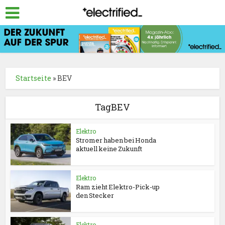
Startseite
»
BEV
TagBEV
Elektro
Stromer haben bei Honda
aktuell keine Zukunft
Elektro
Ram zieht Elektro-Pick-up
den Stecker
Elektro