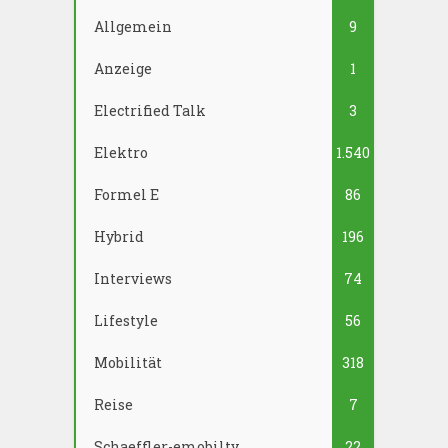
Allgemein
9
Anzeige
1
Electrified Talk
3
Elektro
1.540
Formel E
86
Hybrid
196
Interviews
74
Lifestyle
56
Mobilität
318
Reise
7
Schaeffler-emobilty
22