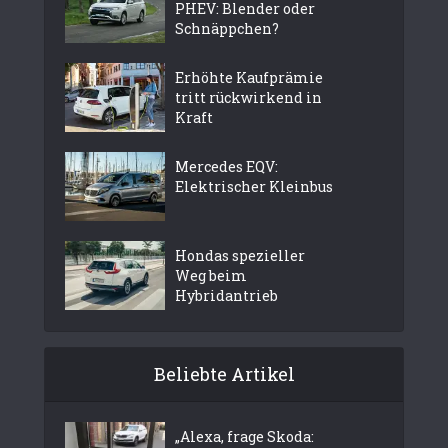
PHEV: Blender oder
Schnäppchen?
Erhöhte Kaufprämie
tritt rückwirkend in
Kraft
Mercedes EQV:
Elektrischer Kleinbus
Hondas spezieller
Weg beim
Hybridantrieb
Beliebte Artikel
„Alexa, frage Skoda: