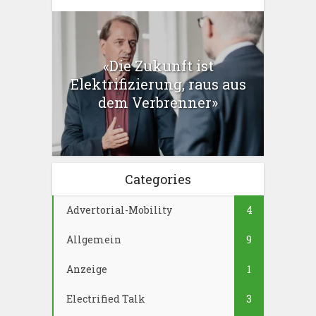
«Die Zukunft ist
Elektrifizierung, raus aus
dem Verbrenner»
Categories
Advertorial-Mobility
4
Allgemein
9
Anzeige
1
Electrified Talk
3