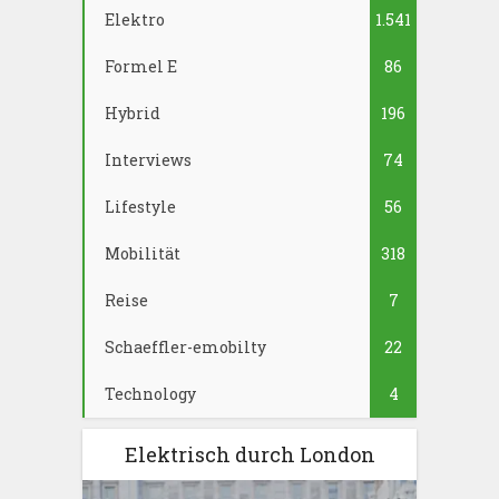
Elektro
1.541
Formel E
86
Hybrid
196
Interviews
74
Lifestyle
56
Mobilität
318
Reise
7
Schaeffler-emobilty
22
Technology
4
Elektrisch durch London