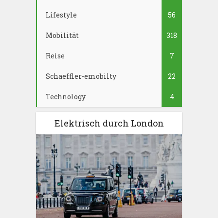
Lifestyle
56
Mobilität
318
Reise
7
Schaeffler-emobilty
22
Technology
4
Elektrisch durch London