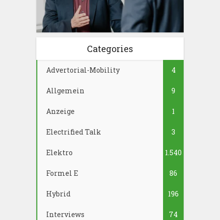
Categories
Advertorial-Mobility
4
Allgemein
9
Anzeige
1
Electrified Talk
3
Elektro
1.540
Formel E
86
Hybrid
196
Interviews
74