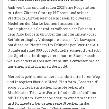
Audi weiß das und hat schon 2023 eine Kooperation
mit dem Zürcher Start-up N-Dream und seiner
Plattform „AirConsole” geschlossen. In diversen
Modellen der Marke können Insassen ihr
Smartphone als Controller während der Fahrt mit
dem Auto koppeln und über das Infotainment- oder
Beifahrerdisplay Videospiele steuern. Volkswagen
hat dieselbe Plattform im Frühjahr per Over-the-Air-
Update auf rund 300.000 ID-Modelle ausgerollt, erlaubt
das Spielen allerdings vorerst nur im Stand – auch
weil es anders als bei der Premium-Schwester meist
nur einen Bildschirm an Bord gibt.
Mercedes geht einen anderen, ambitionierteren Weg
und integriert über die Cloud-Plattform „Boosteroid”
sogar von der heimischen Konsole bekannte
Blockbuster-Titel wie „Fortnite” oder „Starfield” ins
MBUX-System. Porsche wiederum experimentiert
mit Konzepten, bei denen reale Strecken in das
Rennspiel „Assetto Corsa” übertragen werden.