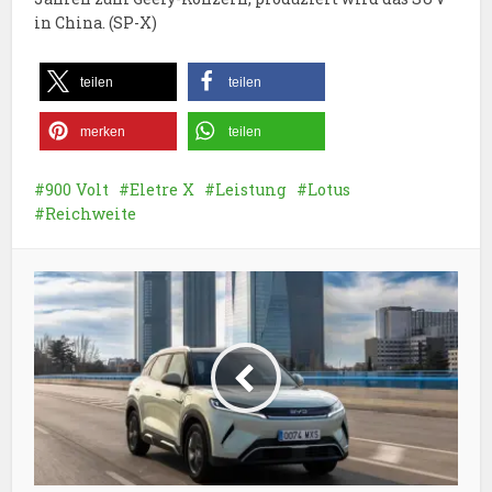
in China. (SP-X)
teilen
teilen
merken
teilen
900 Volt
Eletre X
Leistung
Lotus
Reichweite