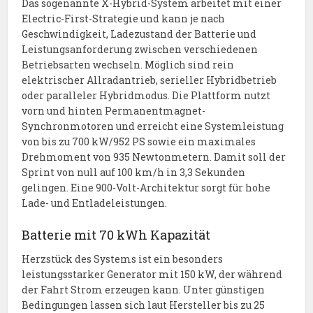
Das sogenannte X-Hybrid-System arbeitet mit einer
Electric-First-Strategie und kann je nach
Geschwindigkeit, Ladezustand der Batterie und
Leistungsanforderung zwischen verschiedenen
Betriebsarten wechseln. Möglich sind rein
elektrischer Allradantrieb, serieller Hybridbetrieb
oder paralleler Hybridmodus. Die Plattform nutzt
vorn und hinten Permanentmagnet-
Synchronmotoren und erreicht eine Systemleistung
von bis zu 700 kW/952 PS sowie ein maximales
Drehmoment von 935 Newtonmetern. Damit soll der
Sprint von null auf 100 km/h in 3,3 Sekunden
gelingen. Eine 900-Volt-Architektur sorgt für hohe
Lade- und Entladeleistungen.
Batterie mit 70 kWh Kapazität
Herzstück des Systems ist ein besonders
leistungsstarker Generator mit 150 kW, der während
der Fahrt Strom erzeugen kann. Unter günstigen
Bedingungen lassen sich laut Hersteller bis zu 25