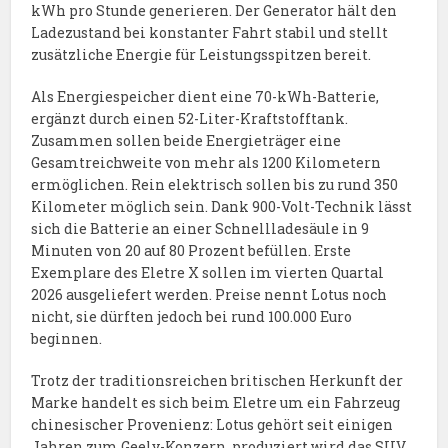
kWh pro Stunde generieren. Der Generator hält den
Ladezustand bei konstanter Fahrt stabil und stellt
zusätzliche Energie für Leistungsspitzen bereit.
Als Energiespeicher dient eine 70-kWh-Batterie,
ergänzt durch einen 52-Liter-Kraftstofftank.
Zusammen sollen beide Energieträger eine
Gesamtreichweite von mehr als 1200 Kilometern
ermöglichen. Rein elektrisch sollen bis zu rund 350
Kilometer möglich sein. Dank 900-Volt-Technik lässt
sich die Batterie an einer Schnellladesäule in 9
Minuten von 20 auf 80 Prozent befüllen. Erste
Exemplare des Eletre X sollen im vierten Quartal
2026 ausgeliefert werden. Preise nennt Lotus noch
nicht, sie dürften jedoch bei rund 100.000 Euro
beginnen.
Trotz der traditionsreichen britischen Herkunft der
Marke handelt es sich beim Eletre um ein Fahrzeug
chinesischer Provenienz: Lotus gehört seit einigen
Jahren zum Geely-Konzern, produziert wird das SUV