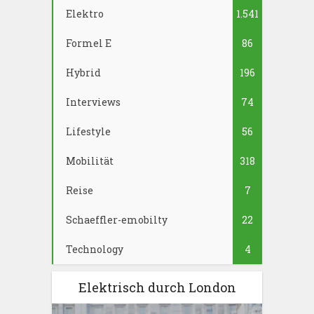
Elektro
1.541
Formel E
86
Hybrid
196
Interviews
74
Lifestyle
56
Mobilität
318
Reise
7
Schaeffler-emobilty
22
Technology
4
Elektrisch durch London