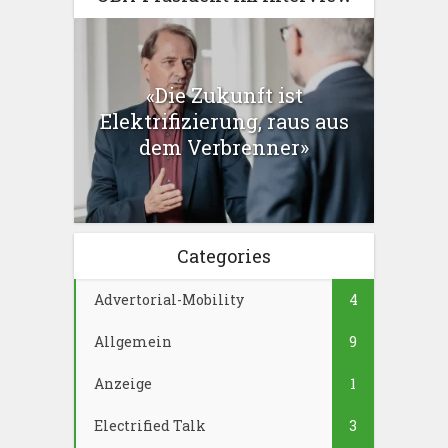
«Die Zukunft ist
Elektrifizierung, raus aus
dem Verbrenner»
Categories
Advertorial-Mobility
4
Allgemein
9
Anzeige
1
Electrified Talk
3