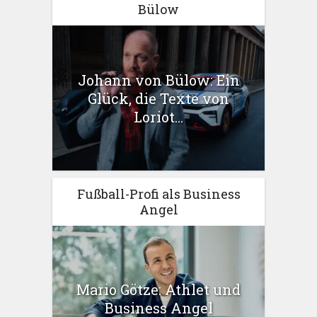
Bülow
Johann von Bülow: Ein
Glück, die Texte von
Loriot...
Fußball-Profi als Business
Angel
Mario Götze: Athlet und
Business Angel