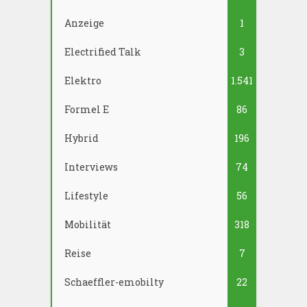
Anzeige
1
Electrified Talk
3
Elektro
1.541
Formel E
86
Hybrid
196
Interviews
74
Lifestyle
56
Mobilität
318
Reise
7
Schaeffler-emobilty
22