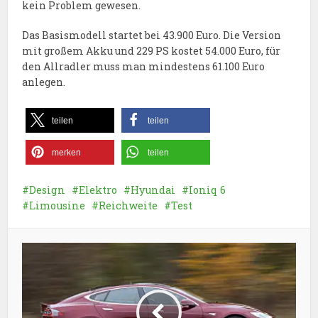
kein Problem gewesen.
Das Basismodell startet bei 43.900 Euro. Die Version
mit großem Akku und 229 PS kostet 54.000 Euro, für
den Allradler muss man mindestens 61.100 Euro
anlegen.
teilen
teilen
merken
teilen
Design
Elektro
Hyundai
Ioniq 6
Limousine
Reichweite
Test