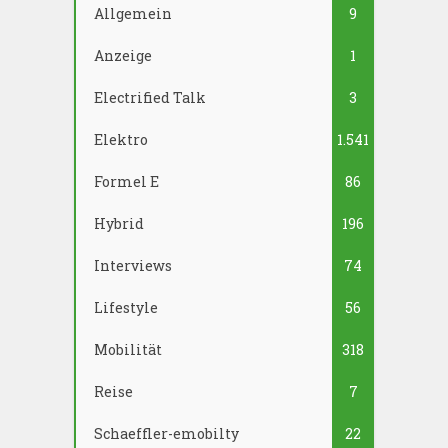
Allgemein
9
Anzeige
1
Electrified Talk
3
Elektro
1.541
Formel E
86
Hybrid
196
Interviews
74
Lifestyle
56
Mobilität
318
Reise
7
Schaeffler-emobilty
22