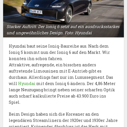
Starker Auftritt: Der Ioniq 6 setzt auf ein ausdrucksstarkes
und ungewöhnliches Design. Foto: Hyundai
Hyundai baut seine Ioniq-Baureihe aus. Nach dem
Ioniq 5 kommt nun der Ioniq 6 auf den Markt. Wir
konnten ihn schon fahren.
Attraktive, aufregende, ein bisschen anders
auftretende Limousinen mit E-Antrieb gibt es
durchaus. Allerdings fast nur im Luxussegment. Das
will
Hyundai
mit dem Ioniq 6 ändern. Der 4,86 Meter
lange Neuzugang bringt neben seiner scharfen Optik
auch scharf kalkulierte Preise ab 43.900 Euro ins
Spiel.
Beim Design haben sich die Koreaner an den
legendären Streamlinern der 1920er und 1930er Jahre
orientiert. Krönender Abschluss ist das Heck mit