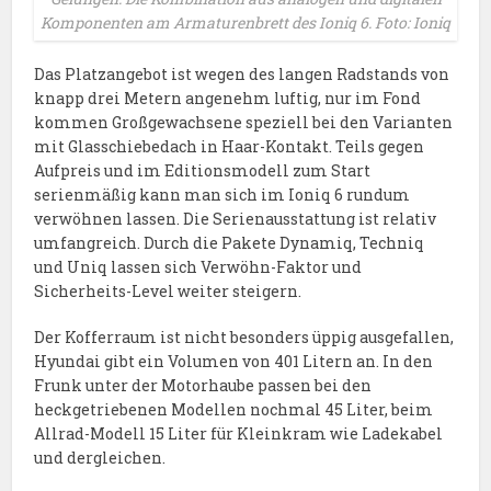
Komponenten am Armaturenbrett des Ioniq 6. Foto: Ioniq
Das Platzangebot ist wegen des langen Radstands von
knapp drei Metern angenehm luftig, nur im Fond
kommen Großgewachsene speziell bei den Varianten
mit Glasschiebedach in Haar-Kontakt. Teils gegen
Aufpreis und im Editionsmodell zum Start
serienmäßig kann man sich im Ioniq 6 rundum
verwöhnen lassen. Die Serienausstattung ist relativ
umfangreich. Durch die Pakete Dynamiq, Techniq
und Uniq lassen sich Verwöhn-Faktor und
Sicherheits-Level weiter steigern.
Der Kofferraum ist nicht besonders üppig ausgefallen,
Hyundai gibt ein Volumen von 401 Litern an. In den
Frunk unter der Motorhaube passen bei den
heckgetriebenen Modellen nochmal 45 Liter, beim
Allrad-Modell 15 Liter für Kleinkram wie Ladekabel
und dergleichen.