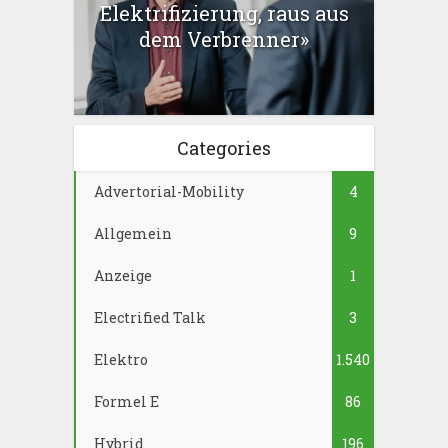
Elektrifizierung, raus aus
dem Verbrenner»
Categories
Advertorial-Mobility
4
Allgemein
9
Anzeige
1
Electrified Talk
3
Elektro
1.540
Formel E
86
Hybrid
196