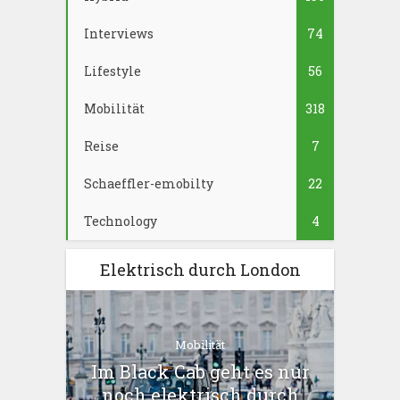
Interviews
74
Lifestyle
56
Mobilität
318
Reise
7
Schaeffler-emobilty
22
Technology
4
Elektrisch durch London
Mobilität
Im Black Cab geht es nur
noch elektrisch durch