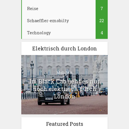
Reise
7
Schaeffler-emobilty
22
Technology
4
Elektrisch durch London
Mobilität
Im Black Cab geht es nur
noch elektrisch durch
London
Featured Posts