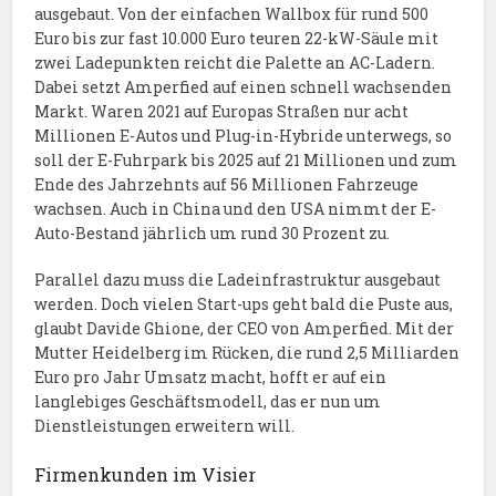
ausgebaut. Von der einfachen Wallbox für rund 500
Euro bis zur fast 10.000 Euro teuren 22-kW-Säule mit
zwei Ladepunkten reicht die Palette an AC-Ladern.
Dabei setzt Amperfied auf einen schnell wachsenden
Markt. Waren 2021 auf Europas Straßen nur acht
Millionen E-Autos und Plug-in-Hybride unterwegs, so
soll der E-Fuhrpark bis 2025 auf 21 Millionen und zum
Ende des Jahrzehnts auf 56 Millionen Fahrzeuge
wachsen. Auch in China und den USA nimmt der E-
Auto-Bestand jährlich um rund 30 Prozent zu.
Parallel dazu muss die Ladeinfrastruktur ausgebaut
werden. Doch vielen Start-ups geht bald die Puste aus,
glaubt Davide Ghione, der CEO von Amperfied. Mit der
Mutter Heidelberg im Rücken, die rund 2,5 Milliarden
Euro pro Jahr Umsatz macht, hofft er auf ein
langlebiges Geschäftsmodell, das er nun um
Dienstleistungen erweitern will.
Firmenkunden im Visier