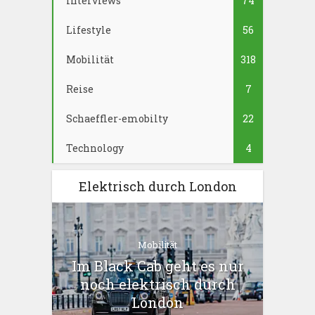
Interviews
74
Lifestyle
56
Mobilität
318
Reise
7
Schaeffler-emobilty
22
Technology
4
Elektrisch durch London
Mobilität
Im Black Cab geht es nur
noch elektrisch durch
London