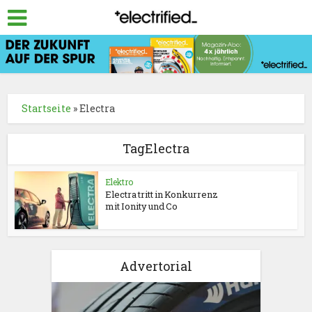
Startseite
»
Electra
TagElectra
Elektro
Electra tritt in Konkurrenz
mit Ionity und Co
Advertorial