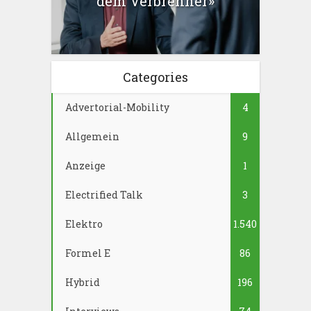
dem Verbrenner»
Categories
Advertorial-Mobility
4
Allgemein
9
Anzeige
1
Electrified Talk
3
Elektro
1.540
Formel E
86
Hybrid
196