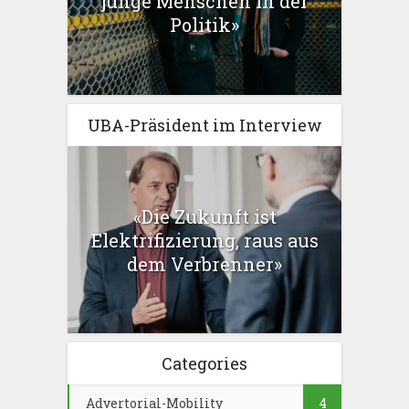
junge Menschen in der
Politik»
UBA-Präsident im Interview
«Die Zukunft ist
Elektrifizierung, raus aus
dem Verbrenner»
Categories
Advertorial-Mobility
4