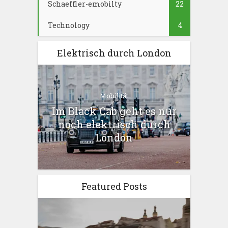
Schaeffler-emobilty
22
Technology
4
Elektrisch durch London
Mobilität
Im Black Cab geht es nur
noch elektrisch durch
London
Featured Posts