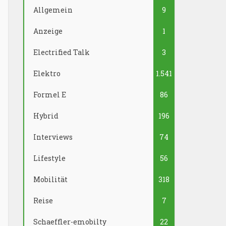
Allgemein
9
Anzeige
1
Electrified Talk
3
Elektro
1.541
Formel E
86
Hybrid
196
Interviews
74
Lifestyle
56
Mobilität
318
Reise
7
Schaeffler-emobilty
22