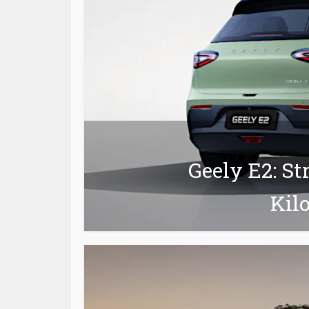
Geely E2: St
Kil