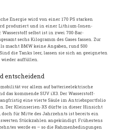
ische Energie wird von einer 170 PS starken
ord produziert und in einer Lithium-Ionen-
Wasserstoff selbst ist in zwei 700-Bar-
sgesamt sechs Kilogramm des Gases fassen. Zur
lls macht BMW keine Angaben, rund 500
Sind die Tanks leer, lassen sie sich an geeigneten
wieder auffüllen.
d entscheidend
mobilität vor allem auf batterieelektrische
nd das kommende SUV iX3. Der Wasserstoff-
ngfristig eine vierte Säule im Antriebsportfolio
. Der Kleinserien-X5 dürfte in dieser Hinsicht
doch für Mitte des Jahrzehnts ist bereits ein
nswerten Stückzahlen angekündigt. Frühestens
hrzehntes werde es – so die Rahmenbedingungen