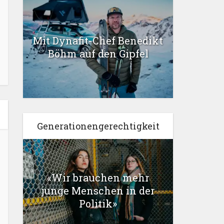
Mit Dynafit-Chef Benedikt
Böhm auf den Gipfel
Generationengerechtigkeit
«Wir brauchen mehr
junge Menschen in der
Politik»