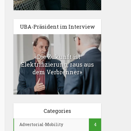
UBA-Präsident im Interview
«Die Zukunft ist
Elektrifizierung, raus aus
dem Verbrenner»
Categories
Advertorial-Mobility
4