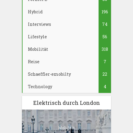
Hybrid
196
Interviews
74
Lifestyle
56
Mobilität
318
Reise
7
Schaeffler-emobilty
22
Technology
4
Elektrisch durch London
Mobilität