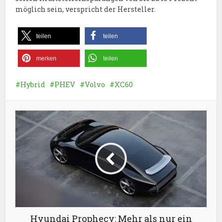
möglich sein, verspricht der Hersteller.
teilen
teilen
merken
teilen
Hybrid
PHEV
Volvo
XC60
Hyundai Prophecy: Mehr als nur ein