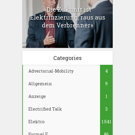
«Die Zukunft ist
Elektrifizierung, raus aus
dem Verbrenner»
Categories
Advertorial-Mobility
4
Allgemein
9
Anzeige
1
Electrified Talk
3
Elektro
1.541
Formel E
86