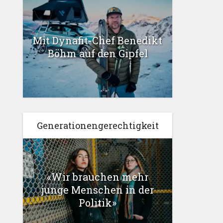
Mit Dynafit-Chef Benedikt
Böhm auf den Gipfel
Generationengerechtigkeit
«Wir brauchen mehr
junge Menschen in der
Politik»