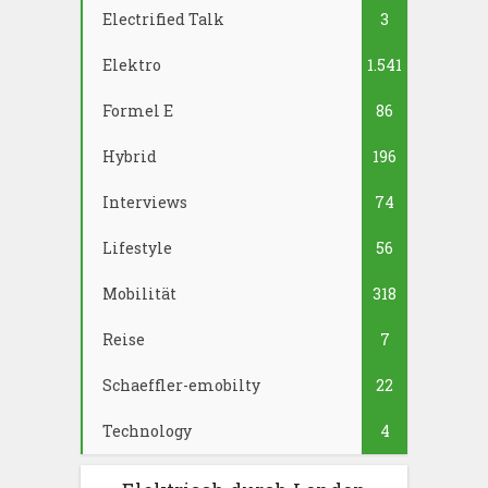
Electrified Talk
3
Elektro
1.541
Formel E
86
Hybrid
196
Interviews
74
Lifestyle
56
Mobilität
318
Reise
7
Schaeffler-emobilty
22
Technology
4