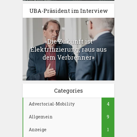
UBA-Präsident im Interview
«Die Zukunft ist
Elektrifizierung, raus aus
dem Verbrenner»
Categories
Advertorial-Mobility
4
Allgemein
9
Anzeige
1