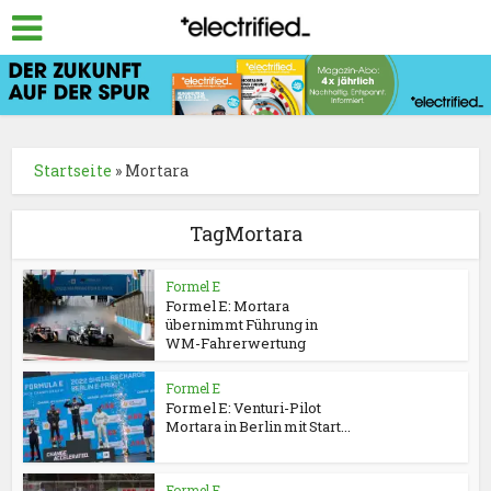
Startseite
»
Mortara
TagMortara
Formel E
Formel E: Mortara
übernimmt Führung in
WM-Fahrerwertung
Formel E
Formel E: Venturi-Pilot
Mortara in Berlin mit Start...
Formel E