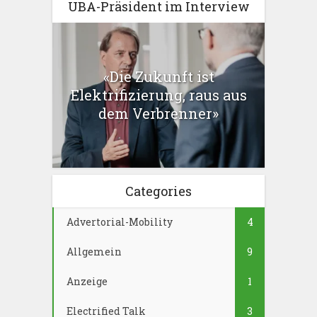
UBA-Präsident im Interview
«Die Zukunft ist
Elektrifizierung, raus aus
dem Verbrenner»
Categories
Advertorial-Mobility
4
Allgemein
9
Anzeige
1
Electrified Talk
3