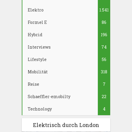
Elektro
1.541
Formel E
86
Hybrid
196
Interviews
74
Lifestyle
56
Mobilität
318
Reise
7
Schaeffler-emobilty
22
Technology
4
Elektrisch durch London