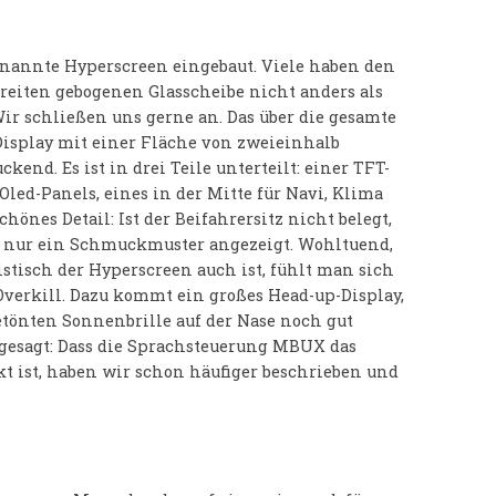
enannte Hyperscreen eingebaut. Viele haben den
breiten gebogenen Glasscheibe nicht anders als
r schließen uns gerne an. Das über die gesamte
Display mit einer Fläche von zweieinhalb
end. Es ist in drei Teile unterteilt: einer TFT-
led-Panels, eines in der Mitte für Navi, Klima
chönes Detail: Ist der Beifahrersitz nicht belegt,
 nur ein Schmuckmuster angezeigt. Wohltuend,
stisch der Hyperscreen auch ist, fühlt man sich
Overkill. Dazu kommt ein großes Head-up-Display,
etönten Sonnenbrille auf der Nase noch gut
 gesagt: Dass die Sprachsteuerung MBUX das
kt ist, haben wir schon häufiger beschrieben und