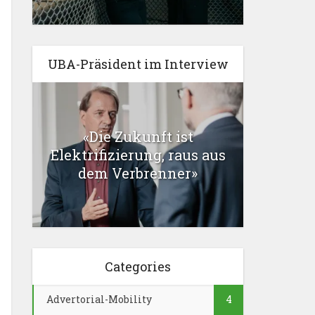
UBA-Präsident im Interview
«Die Zukunft ist
Elektrifizierung, raus aus
dem Verbrenner»
Categories
Advertorial-Mobility
4