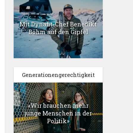
Mit Dynafit-Chef Benedikt
Böhm auf den Gipfel
Generationengerechtigkeit
«Wir brauchen mehr
junge Menschen in der
Politik»