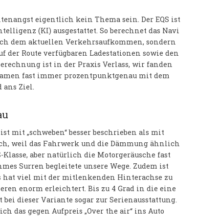
itenangst eigentlich kein Thema sein. Der EQS ist
telligenz (KI) ausgestattet. So berechnet das Navi
nach dem aktuellen Verkehrsaufkommen, sondern
auf der Route verfügbaren Ladestationen sowie den
Berechnung ist in der Praxis Verlass, wir fanden
 kamen fast immer prozentpunktgenau mit dem
 ans Ziel.
au
ist mit „schweben“ besser beschrieben als mit
tisch, weil das Fahrwerk und die Dämmung ähnlich
-Klasse, aber natürlich die Motorgeräusche fast
mes Surren begleitete unsere Wege. Zudem ist
s hat viel mit der mitlenkenden Hinterachse zu
eren enorm erleichtert. Bis zu 4 Grad in die eine
 bei dieser Variante sogar zur Serienausstattung.
ich das gegen Aufpreis „Over the air“ ins Auto