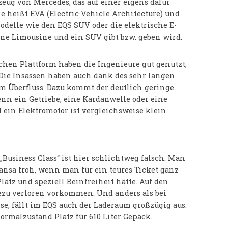
zeug von Mercedes, das auf einer eigens dafür
ie heißt EVA (Electric Vehicle Architecture) und
Modelle wie den EQS SUV oder die elektrische E-
eine Limousine und ein SUV gibt bzw. geben wird.
schen Plattform haben die Ingenieure gut genutzt,
Die Insassen haben auch dank des sehr langen
im Überfluss. Dazu kommt der deutlich geringe
n ein Getriebe, eine Kardanwelle oder eine
d ein Elektromotor ist vergleichsweise klein.
„Business Class“ ist hier schlichtweg falsch. Man
hansa froh, wenn man für ein teures Ticket ganz
latz und speziell Beinfreiheit hätte. Auf den
zu verloren vorkommen. Und anders als bei
e, fällt im EQS auch der Laderaum großzügig aus:
Normalzustand Platz für 610 Liter Gepäck.