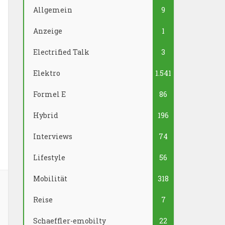
Allgemein
9
Anzeige
1
Electrified Talk
3
Elektro
1.541
Formel E
86
Hybrid
196
Interviews
74
Lifestyle
56
Mobilität
318
Reise
7
Schaeffler-emobilty
22