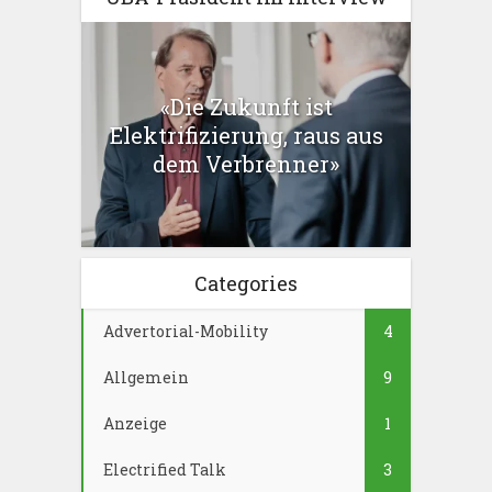
«Die Zukunft ist
Elektrifizierung, raus aus
dem Verbrenner»
Categories
Advertorial-Mobility
4
Allgemein
9
Anzeige
1
Electrified Talk
3