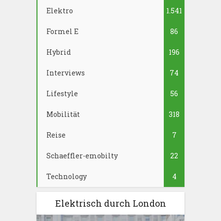
Elektro
1.541
Formel E
86
Hybrid
196
Interviews
74
Lifestyle
56
Mobilität
318
Reise
7
Schaeffler-emobilty
22
Technology
4
Elektrisch durch London