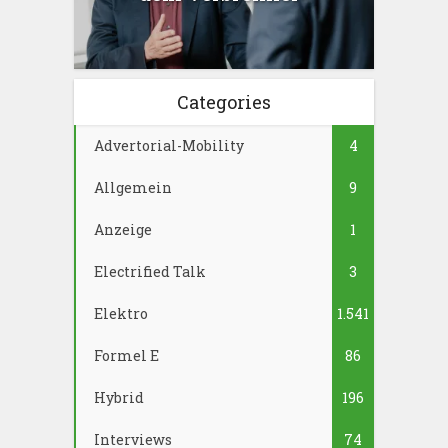
Categories
Advertorial-Mobility
4
Allgemein
9
Anzeige
1
Electrified Talk
3
Elektro
1.541
Formel E
86
Hybrid
196
Interviews
74