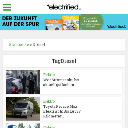
Startseite
»
Diesel
TagDiesel
Elektro
Wer Strom tankt, hat
aktuell gut lachen
Elektro
Toyota Proace Max
Elektrisch: Bis zu 537
Kilometer...
Elektro