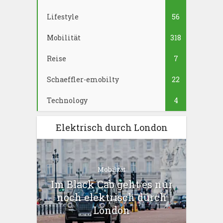
Lifestyle
56
Mobilität
318
Reise
7
Schaeffler-emobilty
22
Technology
4
Elektrisch durch London
Mobilität
Im Black Cab geht es nur
noch elektrisch durch
London