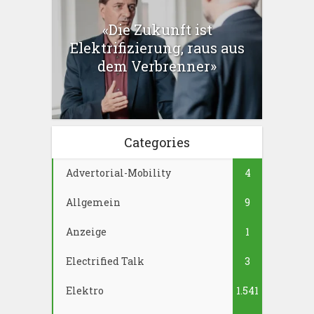
«Die Zukunft ist
Elektrifizierung, raus aus
dem Verbrenner»
Categories
Advertorial-Mobility
4
Allgemein
9
Anzeige
1
Electrified Talk
3
Elektro
1.541