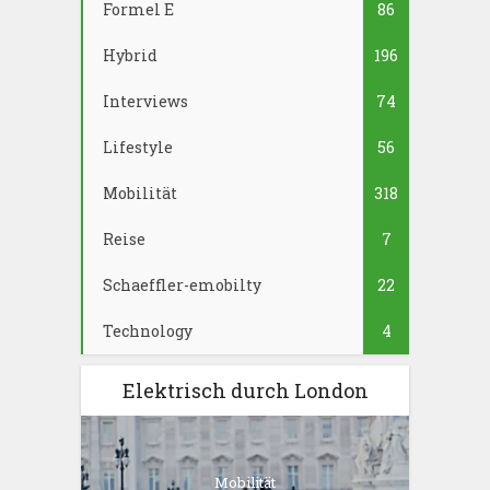
Formel E
86
Hybrid
196
Interviews
74
Lifestyle
56
Mobilität
318
Reise
7
Schaeffler-emobilty
22
Technology
4
Elektrisch durch London
Mobilität