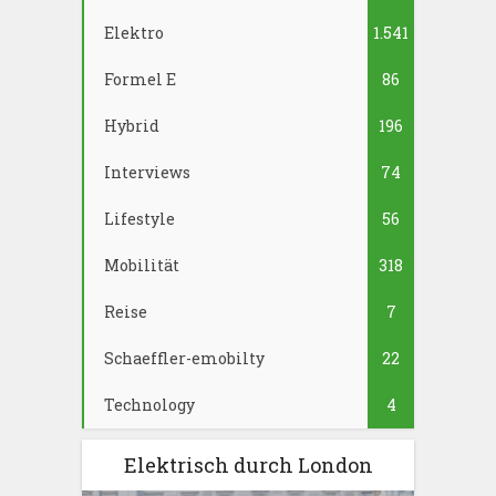
Elektro
1.541
Formel E
86
Hybrid
196
Interviews
74
Lifestyle
56
Mobilität
318
Reise
7
Schaeffler-emobilty
22
Technology
4
Elektrisch durch London