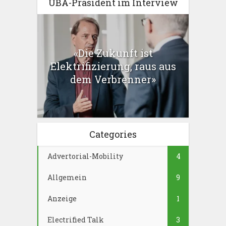
UBA-Präsident im Interview
«Die Zukunft ist
Elektrifizierung, raus aus
dem Verbrenner»
Categories
Advertorial-Mobility
4
Allgemein
9
Anzeige
1
Electrified Talk
3