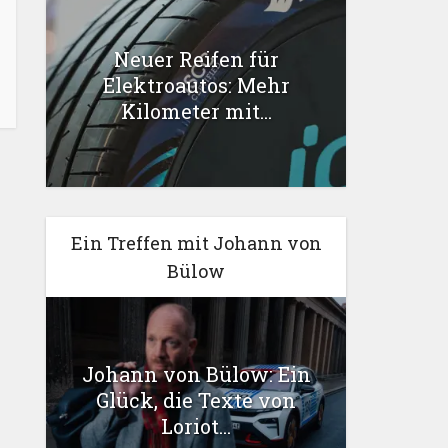
Neuer Reifen für
Elektroautos: Mehr
Kilometer mit...
Ein Treffen mit Johann von
Bülow
Johann von Bülow: Ein
Glück, die Texte von
Loriot...