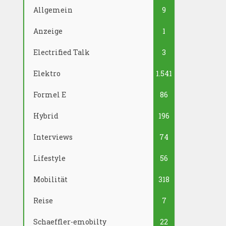
Allgemein
9
Anzeige
1
Electrified Talk
3
Elektro
1.541
Formel E
86
Hybrid
196
Interviews
74
Lifestyle
56
Mobilität
318
Reise
7
Schaeffler-emobilty
22