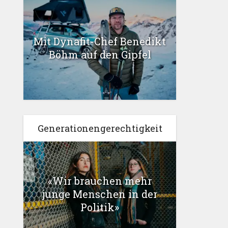
Mit Dynafit-Chef Benedikt
Böhm auf den Gipfel
Generationengerechtigkeit
«Wir brauchen mehr
junge Menschen in der
Politik»