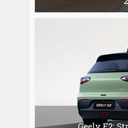
2
Geely E2: St