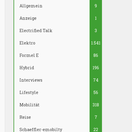
Allgemein
9
Anzeige
1
Electrified Talk
3
Elektro
1.541
Formel E
86
Hybrid
196
Interviews
74
Lifestyle
56
Mobilität
318
Reise
7
Schaeffler-emobilty
22