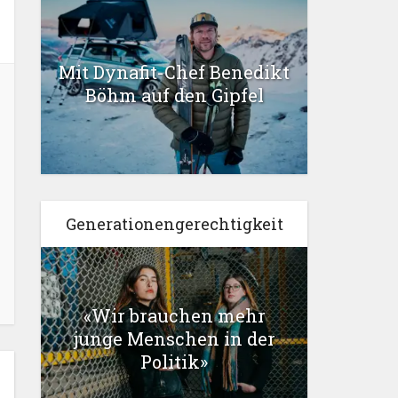
Mit Dynafit-Chef Benedikt
Böhm auf den Gipfel
Generationengerechtigkeit
«Wir brauchen mehr
junge Menschen in der
Politik»