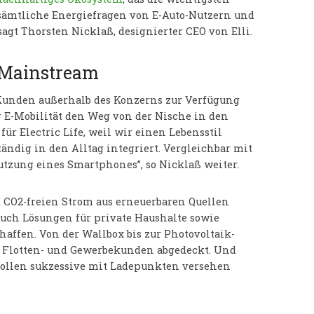
sämtliche Energiefragen von E-Auto-Nutzern und
sagt Thorsten Nicklaß, designierter CEO von Elli.
 Mainstream
 Kunden außerhalb des Konzerns zur Verfügung
er E-Mobilität den Weg von der Nische in den
ür Electric Life, weil wir einen Lebensstil
tändig in den Alltag integriert. Vergleichbar mit
utzung eines Smartphones”, so Nicklaß weiter.
t CO2-freien Strom aus erneuerbaren Quellen
Auch Lösungen für private Haushalte sowie
haffen. Von der Wallbox bis zur Photovoltaik-
 Flotten- und Gewerbekunden abgedeckt. Und
 sollen sukzessive mit Ladepunkten versehen