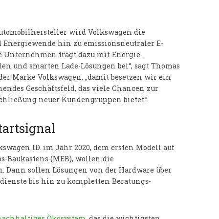
Automobilhersteller wird Volkswagen die
d Energiewende hin zu emissionsneutraler E-
ue Unternehmen trägt dazu mit Energie-
len und smarten Lade-Lösungen bei“, sagt Thomas
t der Marke Volkswagen, „damit besetzen wir ein
nendes Geschäftsfeld, das viele Chancen zur
chließung neuer Kundengruppen bietet.”
tartsignal
kswagen ID. im Jahr 2020, dem ersten Modell auf
bs-Baukastens (MEB), wollen die
. Dann sollen Lösungen von der Hardware über
dienste bis hin zu kompletten Beratungs-
nachhaltiges Ökosystem
, das die wichtigsten