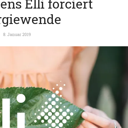
ns Elli forciert
rgiewende
8. Januar 2019