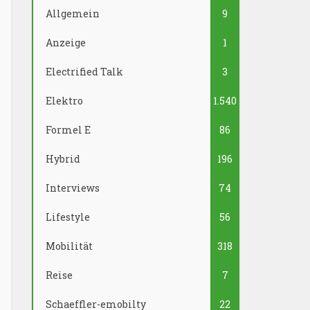
Allgemein
9
Anzeige
1
Electrified Talk
3
Elektro
1.540
Formel E
86
Hybrid
196
Interviews
74
Lifestyle
56
Mobilität
318
Reise
7
Schaeffler-emobilty
22