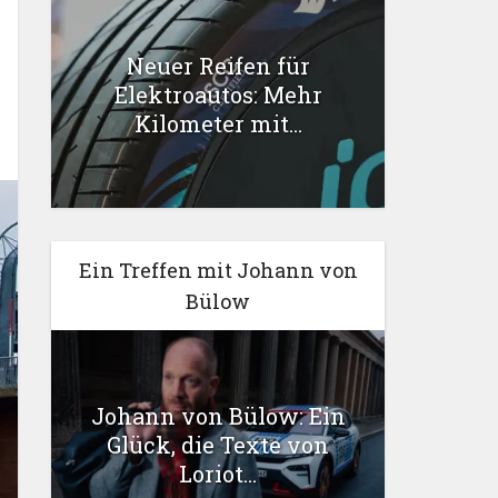
Neuer Reifen für
Elektroautos: Mehr
Kilometer mit...
Ein Treffen mit Johann von
Bülow
Johann von Bülow: Ein
Glück, die Texte von
Loriot...