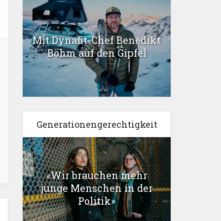
Mit Dynafit-Chef Benedikt
Böhm auf den Gipfel
Generationengerechtigkeit
«Wir brauchen mehr
junge Menschen in der
Politik»