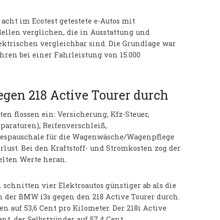
acht im Ecotest getestete e-Autos mit
len verglichen, die in Ausstattung und
ektrischen vergleichbar sind. Die Grundlage war
hren bei einer Fahrleistung von 15.000
egen 218 Active Tourer durch
n flossen ein: Versicherung, Kfz-Steuer,
araturen), Reifenverschleiß,
hrespauschale für die Wagenwäsche/Wagenpflege
rlust. Bei den Kraftstoff- und Stromkosten zog der
elten Werte heran.
schnitten vier Elektroautos günstiger ab als die
ch der BMW i3s gegen den 218 Active Tourer durch.
n auf 53,6 Cent pro Kilometer. Der 218i Active
nt, der Selbstzünder auf 57,4 Cent.