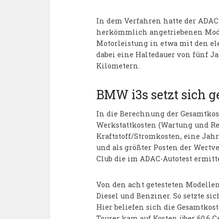
In dem Verfahren hatte der ADAC 
herkömmlich angetriebenen Model
Motorleistung in etwa mit den el
dabei eine Haltedauer von fünf Ja
Kilometern.
BMW i3s setzt sich g
In die Berechnung der Gesamtkoste
Werkstattkosten (Wartung und Rep
Kraftstoff/Stromkosten, eine Ja
und als größter Posten der Wertve
Club die im ADAC-Autotest ermitt
Von den acht getesteten Modellen 
Diesel und Benziner. So setzte si
Hier beliefen sich die Gesamtkoste
Tourer kam auf Kosten über 60,6 Ce