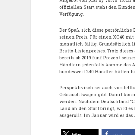
Angebot von „Car by Volvo“ noch 
offiziellen Start steht den Kund
Verfügung.
Der Spaß, sich diese persönliche 
seinen Preis. Für einen XC40 mit
monatlich fällig. Grundsätzlich l
Brutto-Listenpreises. Trotz diese
bereits ab 2019 fünf Prozent sein
Händlern jedenfalls komme das Ang
bundesweit 240 Händler hätten hi
Perspektivisch sei auch vorstellb
Gebrauchtwagen gibt. Damit könn
werden. Nachdem Deutschland “Car
Land an den Start bringt, wird e
ausgerollt. Im Januar wird es da
teilen
teilen