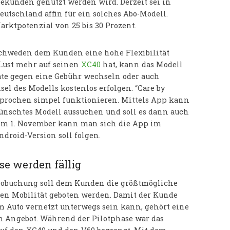
bekunden genutzt werden wird. Derzeit sei in
eutschland affin für ein solches Abo-Modell.
rktpotenzial von 25 bis 30 Prozent.
chweden dem Kunden eine hohe Flexibilität
 Lust mehr auf seinen
XC40
hat, kann das Modell
te gegen eine Gebühr wechseln oder auch
l des Modells kostenlos erfolgen. “Care by
esprochen simpel funktionieren. Mittels App kann
ünschtes Modell aussuchen und soll es dann auch
em 1. November kann man sich die App im
droid-Version soll folgen.
ise werden fällig
bobuchung soll dem Kunden die größtmögliche
llen Mobilität geboten werden. Damit der Kunde
 Auto vernetzt unterwegs sein kann, gehört eine
m Angebot. Während der Pilotphase war das