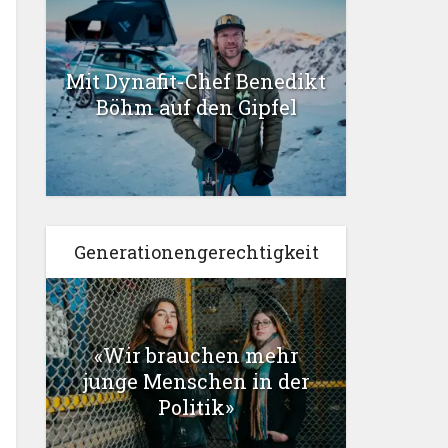
Mit Dynafit-Chef Benedikt
Böhm auf den Gipfel
Generationengerechtigkeit
«Wir brauchen mehr
junge Menschen in der
Politik»