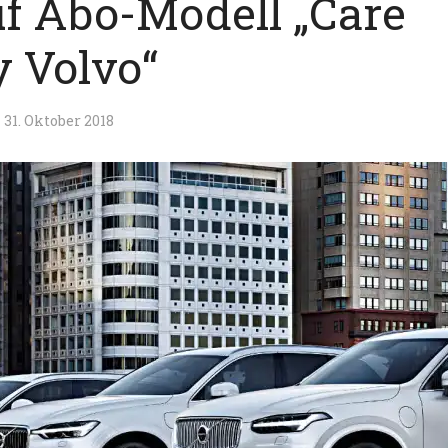
uf Abo-Modell „Care
y Volvo“
31. Oktober 2018