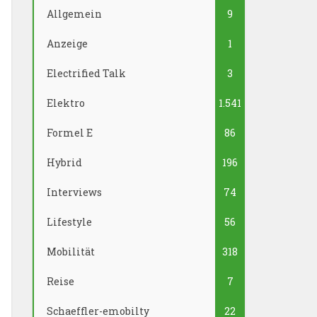
Allgemein
9
Anzeige
1
Electrified Talk
3
Elektro
1.541
Formel E
86
Hybrid
196
Interviews
74
Lifestyle
56
Mobilität
318
Reise
7
Schaeffler-emobilty
22