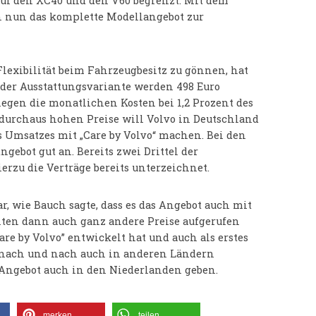
auf den XC40 und den V60 begrenzt. Mit dem
en nun das komplette Modellangebot zur
Flexibilität beim Fahrzeugbesitz zu gönnen, hat
 der Ausstattungsvariante werden 498 Euro
iegen die monatlichen Kosten bei 1,2 Prozent des
s durchaus hohen Preise will Volvo in Deutschland
es Umsatzes mit „Care by Volvo“ machen. Bei den
ebot gut an. Bereits zwei Drittel der
erzu die Verträge bereits unterzeichnet.
ar, wie Bauch sagte, dass es das Angebot auch mit
ten dann auch ganz andere Preise aufgerufen
e by Volvo” entwickelt hat und auch als erstes
s nach und nach auch in anderen Ländern
s Angebot auch in den Niederlanden geben.
merken
teilen