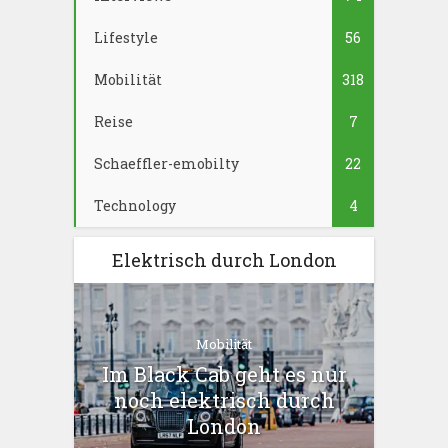
Lifestyle
56
Mobilität
318
Reise
7
Schaeffler-emobilty
22
Technology
4
Elektrisch durch London
Mobilität
Im Black Cab geht es nur
noch elektrisch durch
London