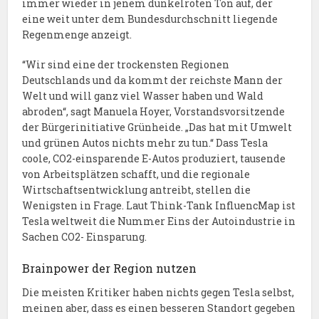
immer wieder in jenem dunkelroten Ton auf, der
eine weit unter dem Bundesdurchschnitt liegende
Regenmenge anzeigt.
“Wir sind eine der trockensten Regionen
Deutschlands und da kommt der reichste Mann der
Welt und will ganz viel Wasser haben und Wald
abroden“, sagt Manuela Hoyer, Vorstandsvorsitzende
der Bürgerinitiative Grünheide. „Das hat mit Umwelt
und grünen Autos nichts mehr zu tun.“ Dass Tesla
coole, CO2-einsparende E-Autos produziert, tausende
von Arbeitsplätzen schafft, und die regionale
Wirtschaftsentwicklung antreibt, stellen die
Wenigsten in Frage. Laut Think-Tank InfluencMap ist
Tesla weltweit die Nummer Eins der Autoindustrie in
Sachen CO2- Einsparung.
Brainpower der Region nutzen
Die meisten Kritiker haben nichts gegen Tesla selbst,
meinen aber, dass es einen besseren Standort gegeben