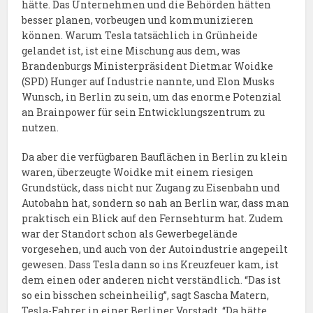
hätte. Das Unternehmen und die Behörden hätten
besser planen, vorbeugen und kommunizieren
können. Warum Tesla tatsächlich in Grünheide
gelandet ist, ist eine Mischung aus dem, was
Brandenburgs Ministerpräsident Dietmar Woidke
(SPD) Hunger auf Industrie nannte, und Elon Musks
Wunsch, in Berlin zu sein, um das enorme Potenzial
an Brainpower für sein Entwicklungszentrum zu
nutzen.
Da aber die verfügbaren Bauflächen in Berlin zu klein
waren, überzeugte Woidke mit einem riesigen
Grundstück, dass nicht nur Zugang zu Eisenbahn und
Autobahn hat, sondern so nah an Berlin war, dass man
praktisch ein Blick auf den Fernsehturm hat. Zudem
war der Standort schon als Gewerbegelände
vorgesehen, und auch von der Autoindustrie angepeilt
gewesen. Dass Tesla dann so ins Kreuzfeuer kam, ist
dem einen oder anderen nicht verständlich. “Das ist
so ein bisschen scheinheilig”, sagt Sascha Matern,
Tesla-Fahrer in einer Berliner Vorstadt. “Da hätte