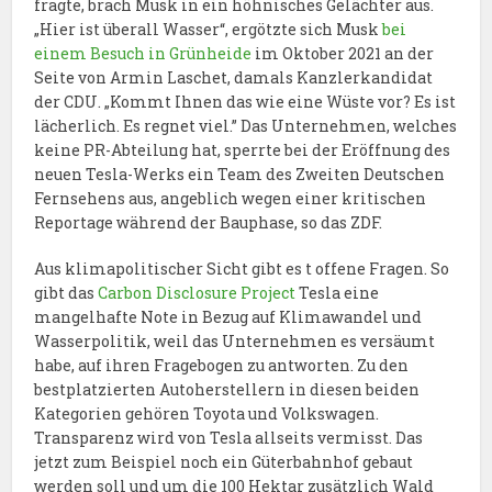
fragte, brach Musk in ein höhnisches Gelächter aus.
„Hier ist überall Wasser“, ergötzte sich Musk
bei
einem Besuch in Grünheide
im Oktober 2021 an der
Seite von Armin Laschet, damals Kanzlerkandidat
der CDU. „Kommt Ihnen das wie eine Wüste vor? Es ist
lächerlich. Es regnet viel.” Das Unternehmen, welches
keine PR-Abteilung hat, sperrte bei der Eröffnung des
neuen Tesla-Werks ein Team des Zweiten Deutschen
Fernsehens aus, angeblich wegen einer kritischen
Reportage während der Bauphase, so das ZDF.
Aus klimapolitischer Sicht gibt es t offene Fragen. So
gibt das
Carbon Disclosure Project
Tesla eine
mangelhafte Note in Bezug auf Klimawandel und
Wasserpolitik, weil das Unternehmen es versäumt
habe, auf ihren Fragebogen zu antworten. Zu den
bestplatzierten Autoherstellern in diesen beiden
Kategorien gehören Toyota und Volkswagen.
Transparenz wird von Tesla allseits vermisst. Das
jetzt zum Beispiel noch ein Güterbahnhof gebaut
werden soll und um die 100 Hektar zusätzlich Wald