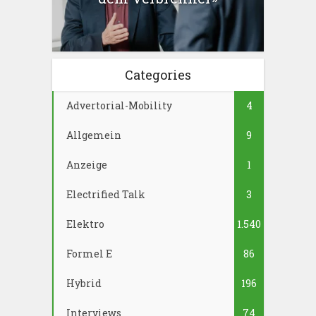
Categories
Advertorial-Mobility
4
Allgemein
9
Anzeige
1
Electrified Talk
3
Elektro
1.540
Formel E
86
Hybrid
196
Interviews
74