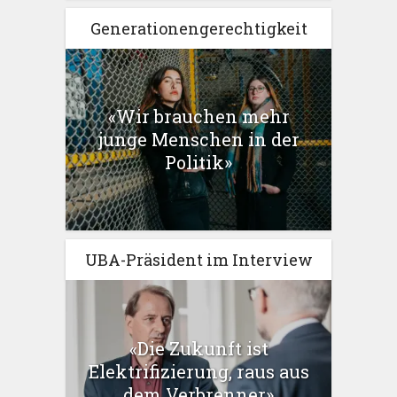
Generationengerechtigkeit
«Wir brauchen mehr
junge Menschen in der
Politik»
UBA-Präsident im Interview
«Die Zukunft ist
Elektrifizierung, raus aus
dem Verbrenner»