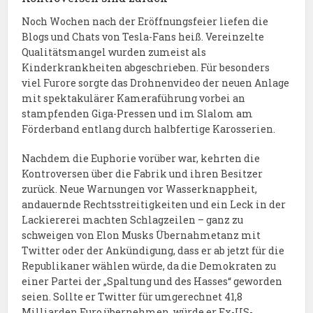
Noch Wochen nach der Eröffnungsfeier liefen die
Blogs und Chats von Tesla-Fans heiß. Vereinzelte
Qualitätsmangel wurden zumeist als
Kinderkrankheiten abgeschrieben. Für besonders
viel Furore sorgte das Drohnenvideo der neuen Anlage
mit spektakulärer Kameraführung vorbei an
stampfenden Giga-Pressen und im Slalom am
Förderband entlang durch halbfertige Karosserien.
Nachdem die Euphorie vorüber war, kehrten die
Kontroversen über die Fabrik und ihren Besitzer
zurück. Neue Warnungen vor Wasserknappheit,
andauernde Rechtsstreitigkeiten und ein Leck in der
Lackiererei machten Schlagzeilen – ganz zu
schweigen von Elon Musks Übernahmetanz mit
Twitter oder der Ankündigung, dass er ab jetzt für die
Republikaner wählen würde, da die Demokraten zu
einer Partei der „Spaltung und des Hasses“ geworden
seien. Sollte er Twitter für umgerechnet 41,8
Milliarden Euro übernehmen, würde er Ex-US-