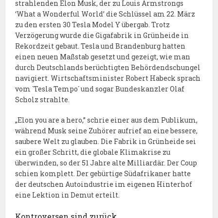
strahlenden Elon Musk, der zu Louis Armstrongs
‘What a Wonderful World’ die Schlüssel am 22. März
zu den ersten 30 Tesla Model Y übergab. Trotz
Verzögerung wurde die Gigafabrik in Grünheide in
Rekordzeit gebaut. Tesla und Brandenburg hatten
einen neuen Maßstab gesetzt und gezeigt, wie man
durch Deutschlands berüchtigten Behördendschungel
navigiert. Wirtschaftsminister Robert Habeck sprach
vom `Tesla Tempo´ und sogar Bundeskanzler Olaf
Scholz strahlte.
„Elon you are a hero,” schrie einer aus dem Publikum,
während Musk seine Zuhörer aufrief an eine bessere,
saubere Welt zu glauben. Die Fabrik in Grünheide sei
ein großer Schritt, die globale Klimakrise zu
überwinden, so der 51 Jahre alte Milliardär. Der Coup
schien komplett. Der gebürtige Südafrikaner hatte
der deutschen Autoindustrie im eigenen Hinterhof
eine Lektion in Demut erteilt.
Kontroversen sind zurück