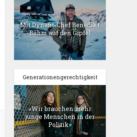
Mit Dynafit-Chef Benedikt
Böhm auf den Gipfel
Generationengerechtigkeit
«Wir brauchen mehr
junge Menschen in der
Politik»