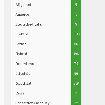
Allgemein
9
Anzeige
1
Electrified Talk
3
Elektro
1.541
Formel E
86
Hybrid
196
Interviews
74
Lifestyle
56
Mobilität
318
Reise
7
Schaeffler-emobilty
22