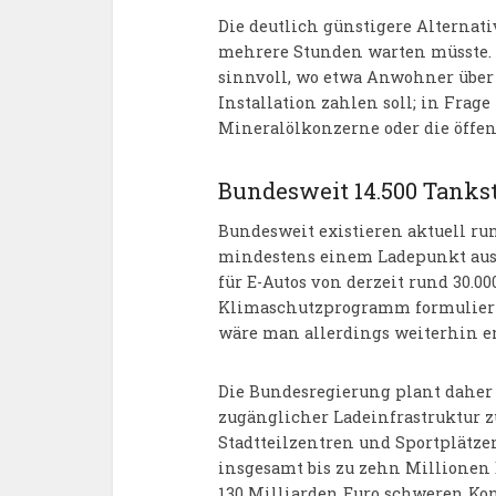
Die deutlich günstigere Alterna
mehrere Stunden warten müsste. 
sinnvoll, wo etwa Anwohner über 
Installation zahlen soll; in Fra
Mineralölkonzerne oder die öffe
Bundesweit 14.500 Tanks
Bundesweit existieren aktuell ru
mindestens einem Ladepunkt ausge
für E-Autos von derzeit rund 30.0
Klimaschutzprogramm formulierte
wäre man allerdings weiterhin en
Die Bundesregierung plant daher 
zugänglicher Ladeinfrastruktur z
Stadtteilzentren und Sportplätzen.
insgesamt bis zu zehn Millionen
130 Milliarden Euro schweren Ko