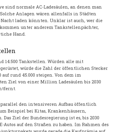
tive sind normale AC-Ladesäulen, an denen man
Solche Anlagen wären allenfalls in Städten
Nacht laden könnten. Unklar ist auch, wer die
ge kommen unter anderem Tankstellenpächter,
ntiche Hand.
tellen
nd 14.500 Tankstellen. Würden alle mit
rüstet, würde die Zahl der öffentlichen Stecker
00 auf rund 45.000 steigen. Von dem im
n Ziel von einer Million Ladesäulen bis 2030
tfernt.
parallel den intensiveren Aufbau öffentlich
um Beispiel bei Kitas, Krankenhäusern,
 Das Ziel der Bundesregierung ist es, bis 2030
 E-Autos auf den Straßen zu haben. Im Rahmen des
njunkturpakets wurde gerade die Kaufprämie auf